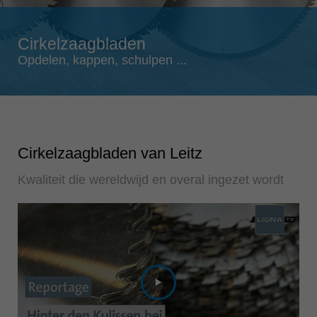
Singapore
english
Cirkelzaagbladen
Slovenija
Opdelen, kappen, schulpen ...
slovenski
Suomi
english
Taiwan
english
Cirkelzaagbladen van Leitz
Türkiye
Kwaliteit die wereldwijd en overal ingezet wordt
türkçe
USA
english
Việt Nam
tiếng việt
中国
中文