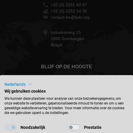
+32 (0) 2251 60 47
+32 (0) 2252 14 36
contact-be@leitz.org
Industrieweg 15
1850 Grimbergen
België
BLIJF OP DE HOOGTE
Nederlands
Wij gebruiken cookies
België - nederlands
We kunnen deze plaatsen voor analyse van onze bezoekersgegevens, om
onze website te verbeteren, gepersonaliseerde inhoud te tonen en om u een
geweldige website-ervaring te bieden. Voor meer informatie over de cookies
die we gebruiken opent u de instellingen.
LOCATIE ZOEKEN
Noodzakelijk
Prestatie