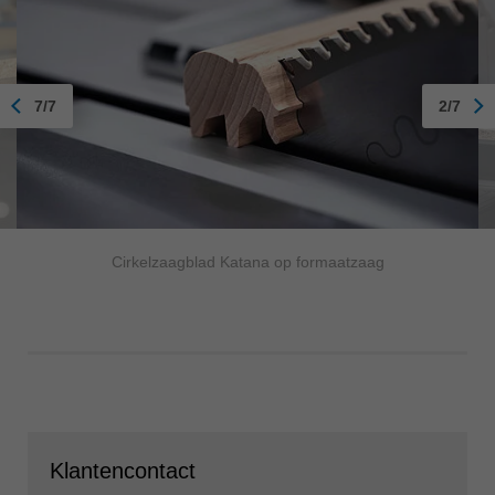
7/7
2/7
Cirkelzaagblad Katana op formaatzaag
Klantencontact