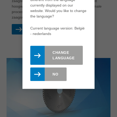
zaagsneden – zonder voorritsen. In combinatie met
currently displayed on our
hoogwaardig diamantsnijstof garandeert het maximale
website. Would you like to change
procesbetrouwbaarheid, een uitstekende
the language?
zaagsnedekwaliteit en een lange levensduur.
Current language version: België
LEES MEER
- nederlands
CHANGE
LANGUAGE
NO