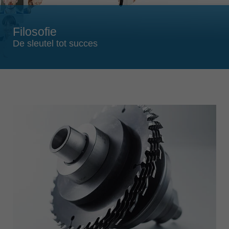
Singapore
english
Filosofie
Slovenija
De sleutel tot succes
slovenski
Suomi
english
Taiwan
english
Türkiye
türkçe
USA
english
Việt Nam
tiếng việt
中国
中文