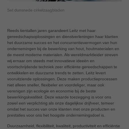
ประเทศไทย
Set dunsnede cirkelzaagbladen
ไทย
Україна
Reeds tientallen jaren garandeert Leitz met haar
yкраїнська
gereedschapsoplossingen en dienstverleningen haar klanten
het duurzame succes en het concurrentievermogen van hun
ondernemingen bij de bewerking van hout, houtmaterialen en
de meest moderne materialen. Als wereldmarktleider streven
wij ernaar om steeds met innovatieve ideeën en
voortschrijdende techniek zeer efficiënte gereedschappen te
ontwikkelen en duurzame trends te zetten. Leitz levert
vooruitziende oplossingen. Deze maken productieprocessen
niet alleen sneller, flexibeler en voordeliger, maar ook
verenigen zijn ecologie en economie bij de beste
bewerkingskwaliteit. Deze waarde toezegging is voor ons
zowel een verplichting als onze dagelijkse drijfveer, temeer
omdat het succes van onze klanten met onze producten en
prestaties voor ons het hoogste ondernemingsdoel is.
Duurzaamheid, flexibiliteit, kwaliteit, productiviteit en efficiëntie