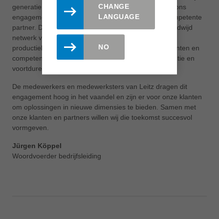
CHANGE
generatie in het middelpunt van ons handelen. Dit is ons
LANGUAGE
engagement als producerende dienstverlener en competente
partner. Daarbij garanderen wij, door ons eigen wereldwijd
netwerk van eigen vestigingen, servicestations, en
NO
productiebedrijven, de optimale nabijheid bij onze klanten en
competente ondersteuning alsook de hoge competentie en
voortdurende opleiding van onze medewerkers.
De medewerkers en medewerksters van Leitz dragen dit
engagement hoog in het vaandel en zijn er voor onze klanten
om oplossingen in nieuwe dimensies te bieden. Samen met
onze klanten en partners willen wij die toekomst succesvol
vormgeven.
Jürgen Köppel
Woordvoerder bedrijfsleiding