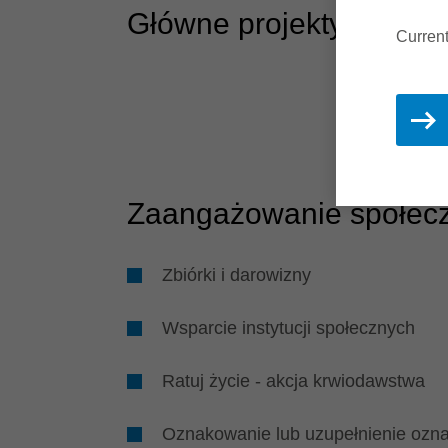
Główne projekty WeCar
Current
Zaangażowanie społec
Zbiórki i darowizny
Wsparcie instytucji społecznych
Ratuj życie - akcja krwiodawstwa
Oznakowanie lub uzupełnienie ozn