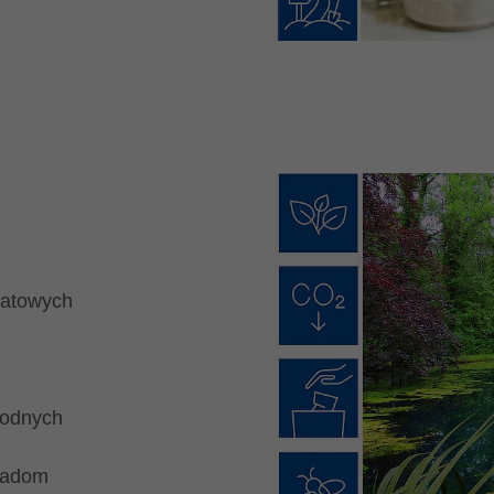
iatowych
wodnych
wadom