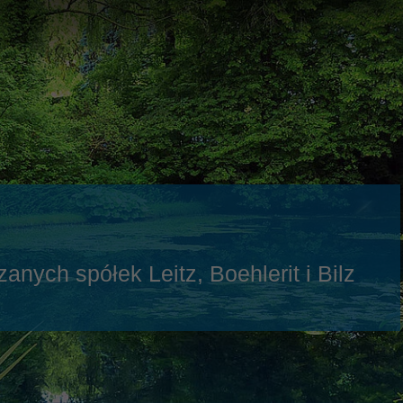
Slovenija
español
Suomi
français
Taiwan
english
Türkiye
italiano
USA
english
Việt Nam
日本語
中国
english
ประเทศไทย
magyar
nych spółek Leitz, Boehlerit i Bilz
Україна
english
español