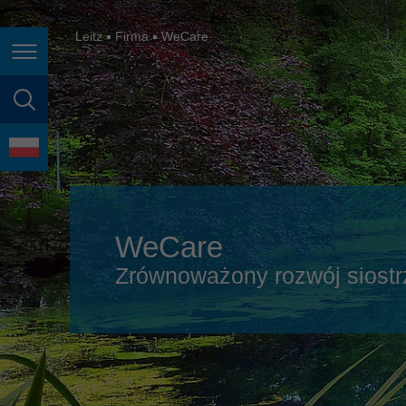
España
France
Leitz
Firma
WeCare
Nawigacja na stronie
Great Britain
Italia
wyszukiwanie stron
India
język
Japan (日本)
Lietuva
WeCare
Magyarország
Zrównoważony rozwój siostrza
Malaysia
México