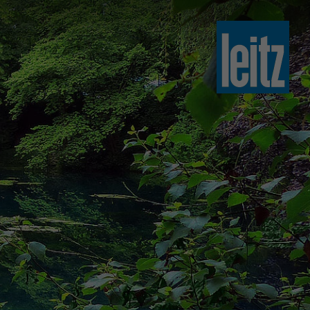
slovenski
english
english
türkçe
english
tiếng việt
中文
ไทย
yкраїнська