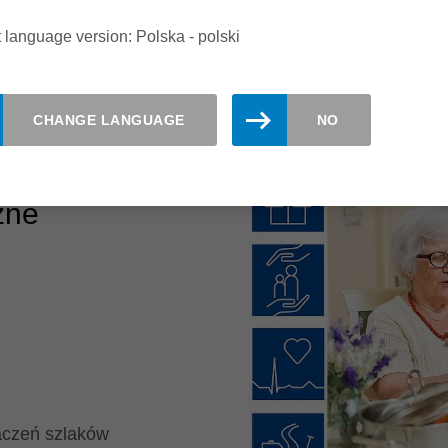
e:
 language version: Polska - polski
CHANGE LANGUAGE
NO
zne
aczeń szlaków