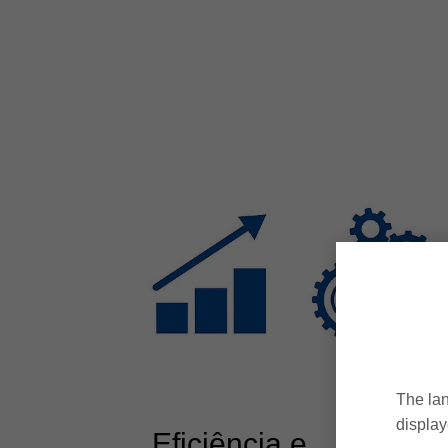
The lan
display
Eficiência e