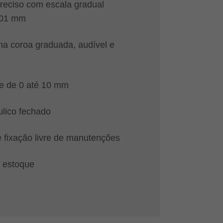
preciso com escala gradual
,01 mm
 na coroa graduada, audível e
te de 0 até 10 mm
ulico fechado
fixação livre de manutenções
 estoque