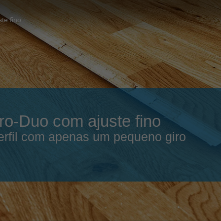
Slovenija
español
Suomi
te fino
français
Taiwan
english
Türkiye
italiano
USA
english
Việt Nam
日本語
ro-Duo com ajuste fino
中国
english
erfil com apenas um pequeno giro
ประเทศไทย
magyar
Україна
english
español