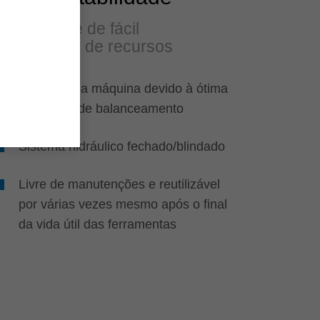
Durável e de fácil
utilização de recursos
Proteção da máquina devido à ótima
qualidade de balanceamento
Sistema hidráulico fechado/blindado
Livre de manutenções e reutilizável
por várias vezes mesmo após o final
da vida útil das ferramentas