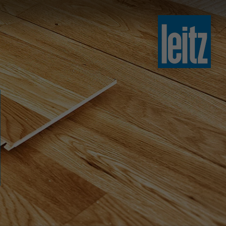
slovenski
english
english
türkçe
english
tiếng việt
中文
ไทย
yкраїнська