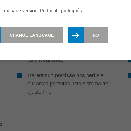
Metro linear por metro
 language version: Portugal - português
linear uma qualidade de
usinagem perfeita
CHANGE LANGUAGE
NO
Alta qualidade das arestas através
da constância na precisão radial e
balanceamento
Garantindo precisão nos perfis e
encaixes perfeitos pelo sistema de
ajuste fino
o