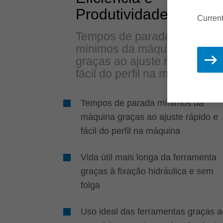
Produtividade
Current
Tempos de parada
mínimos da máquina
graças ao ajuste rápido e
fácil do perfil na máquina
Tempos de parada mínimos da
máquina graças ao ajuste rápido e
fácil do perfil na máquina
Vida útil mais longa da ferramenta
graças à fixação hidráulica e sem
folga
Uso ideal das ferramentas graças a