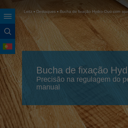
España
France
Leitz
Destaques
Bucha de fixação Hydro-Duo com ajus
Page navigation
Great Britain
Italia
page search
India
language
Japan (日本)
Bucha de fixação Hyd
Lietuva
Precisão na regulagem do p
Magyarország
manual
Malaysia
México