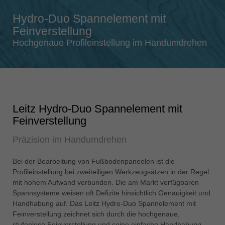
Singapore
Hydro-Duo Spannelement mit
english
Feinverstellung
Slovenija
Hochgenaue Profileinstellung im Handumdrehen
slovenski
Suomi
english
Taiwan
Leitz Hydro-Duo Spannelement mit
english
Feinverstellung
Türkiye
Präzision im Handumdrehen
türkçe
USA
Bei der Bearbeitung von Fußbodenpaneelen ist die
english
Profileinstellung bei zweiteiligen Werkzeugsätzen in der Regel
mit hohem Aufwand verbunden. Die am Markt verfügbaren
Việt Nam
Spannsysteme weisen oft Defizite hinsichtlich Genauigkeit und
tiếng việt
Handhabung auf. Das Leitz Hydro-Duo Spannelement mit
Feinverstellung zeichnet sich durch die hochgenaue,
中国
stufenlose Feinverstellung und seine einfache Handhabung