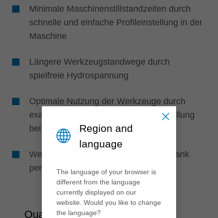
Minimale Maschinenstillstandzeiten durch
schnelle und einfache Profileinstellung in der
Maschine
Längere Werkzeugstandwege durch
spielfreie Hydrospannung
Optimale Nutzung der Werkzeuge durch
exaktes Nachjustieren der Profileinstellung
Region and
bei Schneidenverschleiß
language
Weniger Ausschuss und Nacharbeit dank
perfekter Bearbeitungsqualität
The language of your browser is
different from the language
currently displayed on our
website. Would you like to change
Qualität
the language?