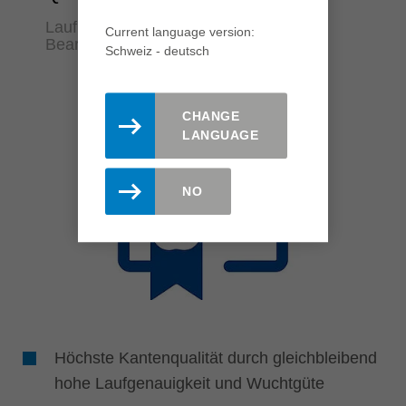
Laufmeter für Laufmeter perfekte
Current language version:
Bearbeitungsqualität
Schweiz - deutsch
CHANGE
LANGUAGE
NO
Höchste Kantenqualität durch gleichbleibend
hohe Laufgenauigkeit und Wuchtgüte