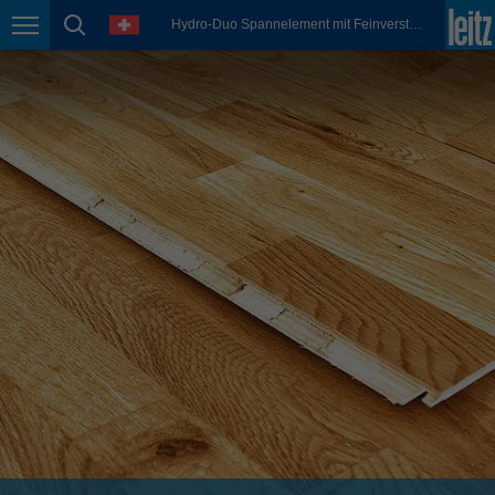
english
Sprache
Hydro-Duo Spannelement mit Feinverstellung
Seitennavigation
Seitensuche
México
español
Nederland
nederlands
Österreich
deutsch
Polska
polski
Portugal
português
România
Română
Schweiz
deutsch
français