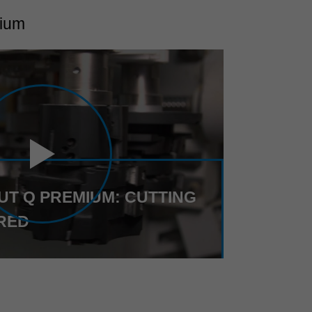
mium
CUT Q PREMIUM: CUTTING
RED