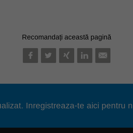
Recomandați această pagină
MAIL
FACEBOOK
TWITTER
XING
LINKEDIN
lizat. Inregistreaza-te aici pentru n