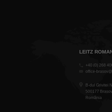
LEITZ ROMANI
+40 (0) 268 40
office-brasov@
B-dul Grivitei 
500177 Braso
România