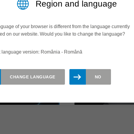
Region and language
WhisperCut circ
guage of your browser is different from the language currently
ed on our website. Would you like to change the language?
t language version: România - Română
OND -
LEITZ WHISPE
 FOR PROFILE
SAWBLADE - 
CHANGE LANGUAGE
NO
WITH A WHISP