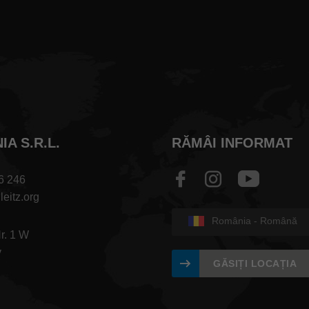
A S.R.L.
RĂMÂI INFORMAT
6 246
leitz.org
România - Română
Nr. 1 W
v
GĂSIȚI LOCAȚIA