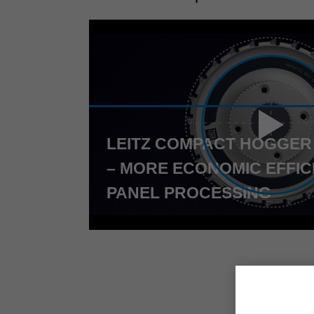
LEITZ COMPACT HOGGER
– MORE ECONOMIC EFFICI
PANEL PROCESSING