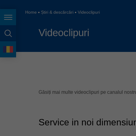
España
France
Home
Știri & descărcări
Videoclipuri
Navigarea în pagină
Great Britain
Videoclipuri
Italia
căutare în pagină
India
Limbă
Japan (日本)
Lietuva
Magyarország
Găsiți mai multe videoclipuri pe canalul nost
Malaysia
México
Service in noi dimensiu