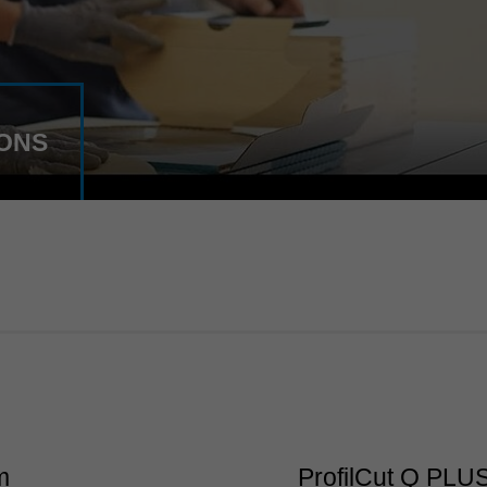
IONS
m
ProfilCut Q PLU