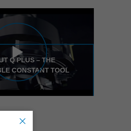
UT Q PLUS – THE
LE CONSTANT TOOL