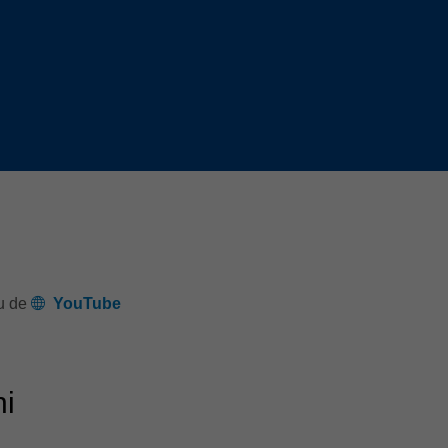
Slovenija
español
Suomi
français
Taiwan
english
Türkiye
italiano
USA
english
Việt Nam
日本語
中国
english
ประเทศไทย
magyar
ru de
YouTube
Україна
english
español
ni