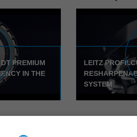
 DT PREMIUM
LEITZ PROFILC
ENCY IN THE
RESHARPENAB
SYSTEM