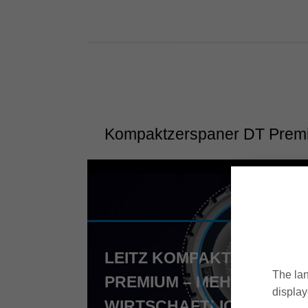
Kompaktzerspaner DT Prem
LEITZ KOMPAKTZERSPAN
The lan
PREMIUM – MEHR
display
WIRTSCHAFTLICHKEIT IN