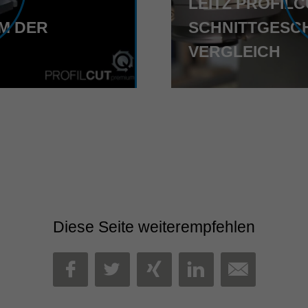
LEITZ PROFILC
M DER
SCHNITTGESCH
VERGLEICH
Diese Seite weiterempfehlen
MAIL
FACEBOOK
TWITTER
XING
LINKEDIN