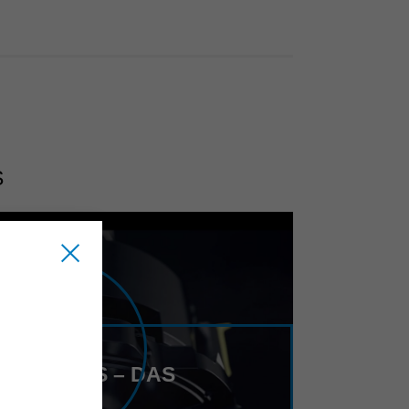
S
UT Q PLUS – DAS
BARE