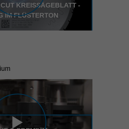
RCUT KREISSÄGEBLATT -
 IM FLÜSTERTON
mium