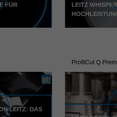
E FÜR
LEITZ WHISPE
HOCHLEISTUNG
ProfilCut Q Pre
ON LEITZ: DAS