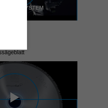
RKZEUGSYSTEM
ssägeblatt