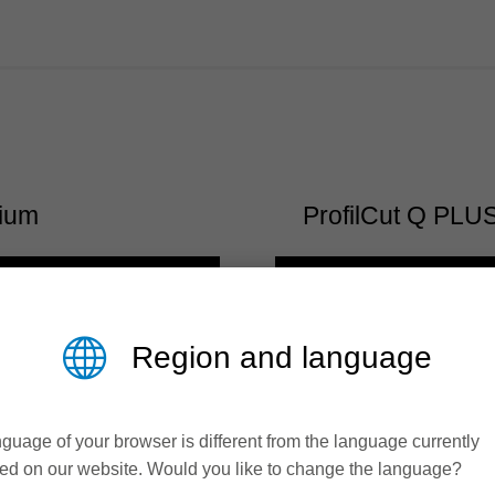
ium
ProfilCut Q PLU
Region and language
ER DT
guage of your browser is different from the language currently
LEITZ PROFILC
ed on our website. Would you like to change the language?
 DER
NACHSCHÄRF