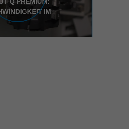
UT Q PREMIUM:
WINDIGKEIT IM