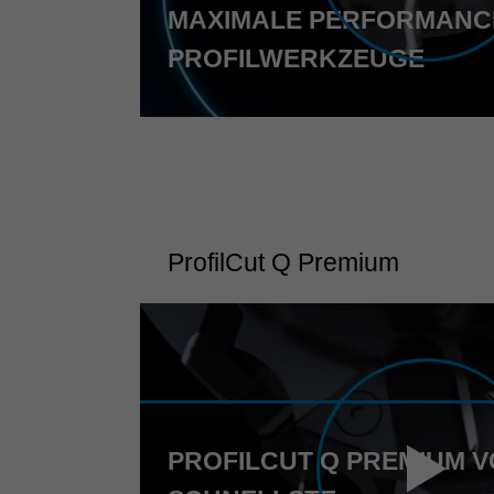
MAXIMALE PERFORMANC
PROFILWERKZEUGE
ProfilCut Q Premium
PROFILCUT Q PREMIUM V