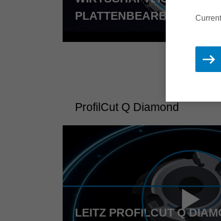
PLATTENBEARBEITUNG
Current
ProfilCut Q Diamond
LEITZ PROFILCUT Q DIAM