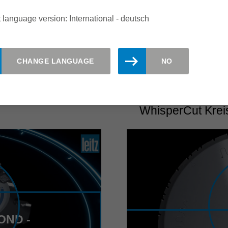
KONSTANTWE
 language version: International - deutsch
CHANGE LANGUAGE
NO
WhisperCut Krei
OND -