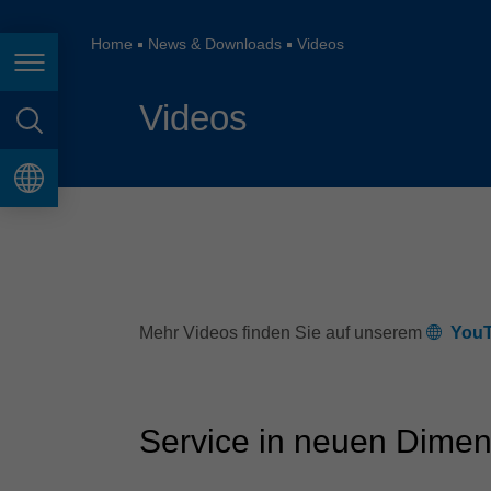
España
France
Home
News & Downloads
Videos
Seitennavigation
Great Britain
Videos
Italia
Seitensuche
India
Sprache
Japan (日本)
Lietuva
Magyarország
Mehr Videos finden Sie auf unserem
YouT
Malaysia
México
Service in neuen Dime