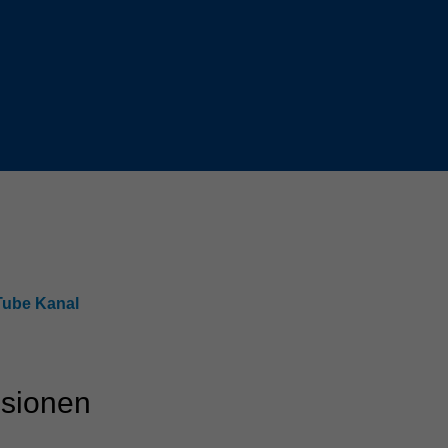
Slovenija
español
Suomi
français
Taiwan
english
Türkiye
italiano
USA
english
Việt Nam
日本語
中国
english
ประเทศไทย
magyar
ube Kanal
Україна
english
español
nsionen