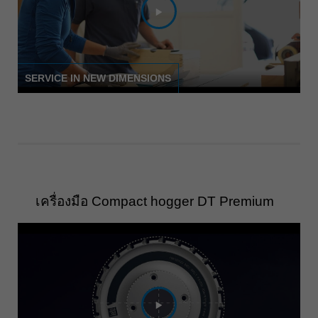
Singapore
english
Slovenija
slovenski
SERVICE IN NEW DIMENSIONS
Suomi
english
Taiwan
english
Türkiye
türkçe
เครื่องมือ Compact hogger DT Premium
USA
english
Việt Nam
tiếng việt
中国
中文