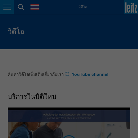
ภาษา
วิดีโอ
México
การนำทางหน้า
ค้นหาหน้า
español
Nederland
วิดีโอ
nederlands
Österreich
deutsch
Polska
polski
ค้นหาวิดีโอเพิ่มเติมเกี่ยวกับเรา
YouTube channel
Portugal
português
บริการในมิติใหม่
România
Română
Schweiz
deutsch
français