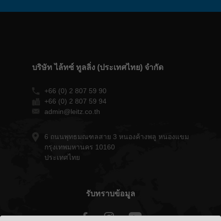
บริษัท ไล้ทซ์ ทูลลิ่ง (ประเทศไทย) จำกัด
+66 (0) 2 807 59 90
+66 (0) 2 807 59 94
admin@leitz.co.th
6 ถนนพุทธมณฑลสาย 3 หนองค้างพลู หนองแขม
กรุงเทพมหานคร 10160
ประเทศไทย
รับทราบข้อมูล