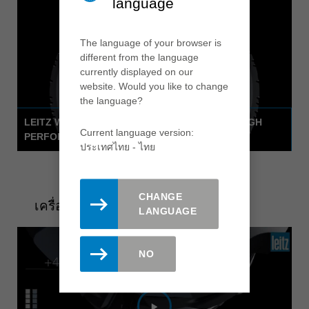
language
The language of your browser is
different from the language
currently displayed on our
website. Would you like to change
the language?
LEITZ WHISPERCUT CIRCULAR SAWBLADE - HIGH
Current language version:
PERFORMANCE WITH A WHISPER
ประเทศไทย - ไทย
CHANGE
เครื่องมือ ProfilCut Q Premium
LANGUAGE
NO