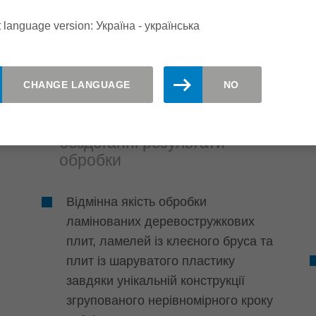
 language version: Україна - yкраїнська
CHANGE LANGUAGE
NO
Якість і гнучкість
Універсальність та
бездоганні результати
обробки
Відмінна якість обробки
ламінованих деревостружкових
плит, ламелей із клеєного бруса та
плит із шаруватого пластику
завдяки унікальній конструкції
згрупованого нерівномірного кроку