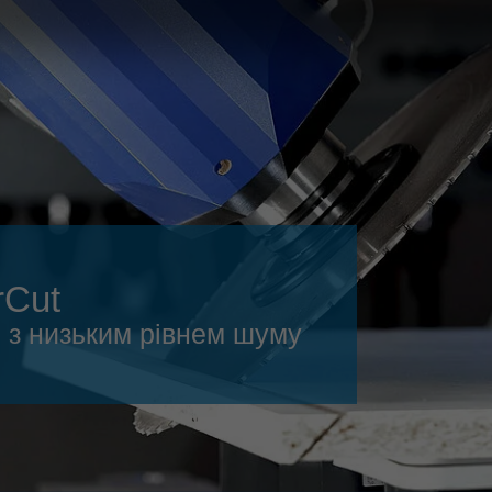
Slovenija
español
Suomi
français
Taiwan
english
Türkiye
italiano
USA
english
Việt Nam
日本語
中国
english
rCut
ประเทศไทย
magyar
 з низьким рівнем шуму
Україна
english
español