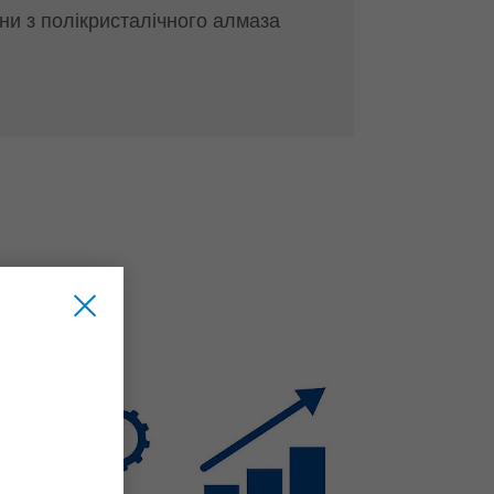
ни з полікристалічного алмаза
 …