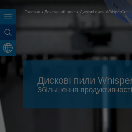
España
France
Головна
Докладний опис
Дискові пили WhisperCut
Page navigation
Great Britain
Italia
page search
India
language
Japan (日本)
Lietuva
Дискові пили Whispe
Magyarország
Збільшення продуктивності
Malaysia
México