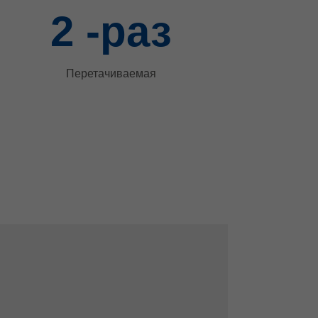
2
-раз
Перетачиваемая