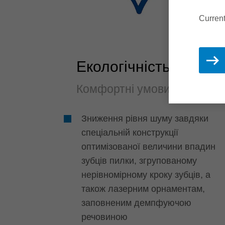
Current
Екологічність
Комфортні умови праці
Зниження рівня шуму завдяки
спеціальній конструкції
оптимізованої величини впадин
зубців пилки, згрупованому
нерівномірному кроку зубців, а
також лазерним орнаментам,
заповненим демпфуючою
речовиною