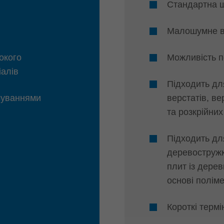
Стандартна ш
Малошумне в
окого
Можливість п
іалів
Підходить дл
очуваннями
верстатів, ве
та розкрійних
Підходить дл
деревостружк
плит із дерев
основі поліме
Короткі терм