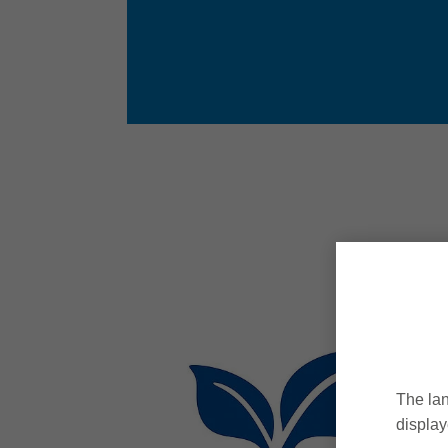
В
The lan
display