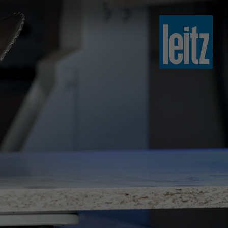
slovenski
english
english
türkçe
english
tiếng việt
中文
ไทย
yкраїнська