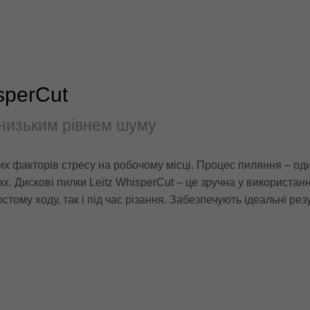
sperCut
 низьким рівнем шуму
их факторів стресу на робочому місці. Процес пиляння – од
 Дискові пилки Leitz WhisperCut – це зручна у використанн
тому ходу, так і під час різання. Забезпечують ідеальні ре