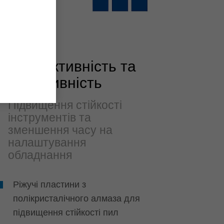
Продуктивність та
ефективність
Підвищення стійкості
інструментів та
зменшення часу на
налаштування
обладнання
Ріжучі пластини з
полікристалічного алмаза для
підвищення стійкості пил