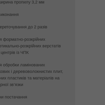
ирина пропилу 3,2 мм
иконання
ереточування до 2 разів
я форматно‑розкрійних
ртикально‑розкрійних верстатів
 центрів із ЧПК
я обробки ламінованих
ових і деревоволокнистих плит,
них пластиків та матеріалів на
рної зв’язки
іни постачання