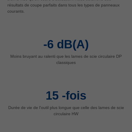
中文
résultats de coupe parfaits dans tous les types de panneaux
courants.
ประเทศไทย
ไทย
Україна
yкраїнська
-6
dB(A)
Moins bruyant au ralenti que les lames de scie circulaire DP
classiques
15
-fois
Durée de vie de l'outil plus longue que celle des lames de scie
circulaire HW