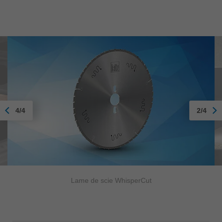
4/4
2/4
Lame de scie WhisperCut