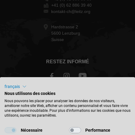
+41 (0) 62 886 39 40
kontakt-ch@leitz.org
Hardstrasse 2
5600 Lenzburg
Suisse
RESTEZ INFORMÉ
français
Nous utilisons des cookies
Schweiz - français
Nous pouvons les placer pour analyser les données de nos visiteurs,
améliorer notre site Web, afficher un contenu personnalisé et vous faire vivre
une expérience inoubliable. Pour plus d'informations sur les cookies que nous
TROUVER UN EMPLACEMENT
utilisons, ouvrez les paramètres.
Nécessaire
Performance