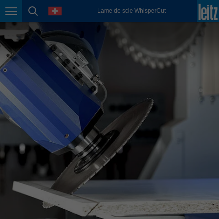
english
language
Lame de scie WhisperCut
Page navigation
page search
México
español
Nederland
nederlands
Österreich
deutsch
Polska
polski
Portugal
português
România
Română
Schweiz
deutsch
français