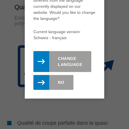
different from the language
Qualité & Flexibilité
currently displayed on our
website. Would you like to change
Excellents résultats de coupe et
the language?
polyvalence d’application
Current language version:
Schweiz - français
CHANGE
LANGUAGE
NO
Qualité de coupe parfaite dans la quasi-