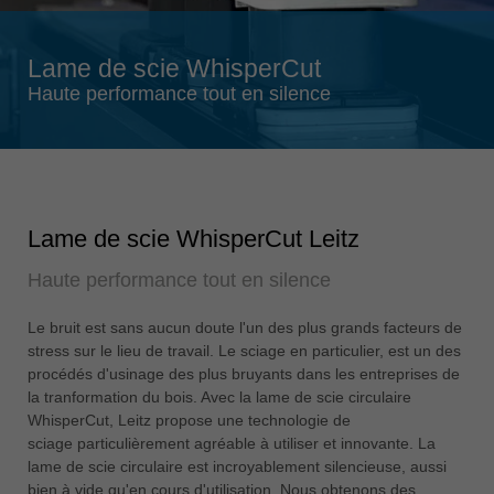
Singapore
english
Lame de scie WhisperCut
Slovenija
Haute performance tout en silence
slovenski
Suomi
english
Taiwan
Lame de scie WhisperCut Leitz
english
Haute performance tout en silence
Türkiye
türkçe
Le bruit est sans aucun doute l'un des plus grands facteurs de
USA
stress sur le lieu de travail. Le sciage en particulier, est un des
english
procédés d'usinage des plus bruyants dans les entreprises de
la tranformation du bois. Avec la lame de scie circulaire
Việt Nam
WhisperCut, Leitz propose une technologie de
tiếng việt
sciage particulièrement agréable à utiliser et innovante. La
lame de scie circulaire est incroyablement silencieuse, aussi
中国
bien à vide qu'en cours d'utilisation. Nous obtenons des