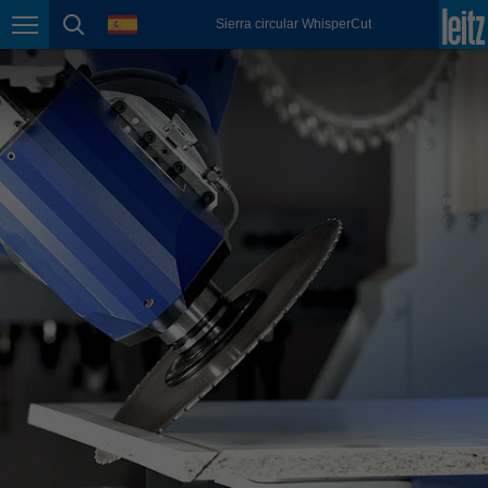
english
language
Sierra circular WhisperCut
Page navigation
page search
México
español
Nederland
nederlands
Österreich
deutsch
Polska
polski
Portugal
português
România
Română
Schweiz
deutsch
français