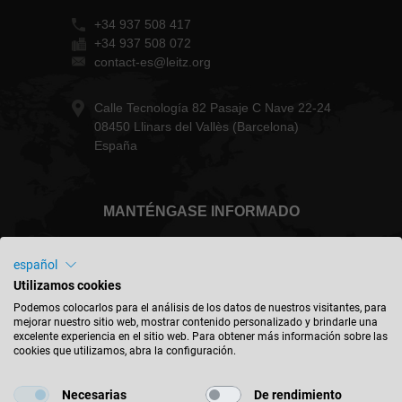
+34 937 508 417
+34 937 508 072
contact-es@leitz.org
Calle Tecnología 82 Pasaje C Nave 22-24
08450 Llinars del Vallès (Barcelona)
España
MANTÉNGASE INFORMADO
español
Utilizamos cookies
España - español
Podemos colocarlos para el análisis de los datos de nuestros visitantes, para
mejorar nuestro sitio web, mostrar contenido personalizado y brindarle una
excelente experiencia en el sitio web. Para obtener más información sobre las
cookies que utilizamos, abra la configuración.
BUSCAR UBICACIÓN
Necesarias
De rendimiento