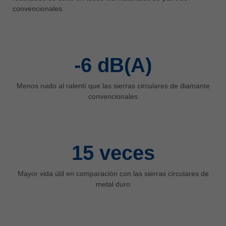
中文
convencionales.
ประเทศไทย
ไทย
Україна
-6
dB(A)
yкраїнська
Menos ruido al ralentí que las sierras circulares de diamante
convencionales
15
veces
Mayor vida útil en comparación con las sierras circulares de
metal duro