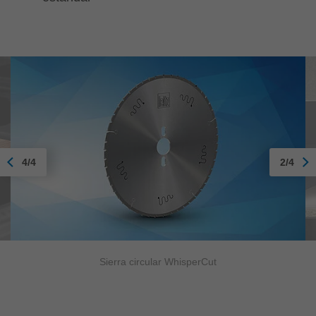
4/4
2/4
Sierra circular WhisperCut