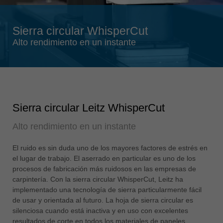
Singapore
english
Sierra circular WhisperCut
Slovenija
Alto rendimiento en un instante
slovenski
Suomi
english
Taiwan
Sierra circular Leitz WhisperCut
english
Alto rendimiento en un instante
Türkiye
türkçe
El ruido es sin duda uno de los mayores factores de estrés en
USA
el lugar de trabajo. El aserrado en particular es uno de los
english
procesos de fabricación más ruidosos en las empresas de
carpintería. Con la sierra circular WhisperCut, Leitz ha
Việt Nam
implementado una tecnología de sierra particularmente fácil
tiếng việt
de usar y orientada al futuro. La hoja de sierra circular es
silenciosa cuando está inactiva y en uso con excelentes
中国
resultados de corte en todos los materiales de paneles