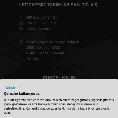
LEITZ KESICI TAKIMLAR SAN. TIC. A.Ş.
+90 262 677 17 27
+90 262 677 17 30
info@leitz.com.tr
Gebze Organize Sanayi Bölgesi
1600. Sok. No: 1602
41400 Gebze / Kocaeli
Türkiye
GÜNCEL KALIN
Türkçe
Çerezler kullanıyoruz
Bunları ziyaretçi verilerimizin analizi, web sitemizi geliştirmek, kişiselleştirilmiş
içerik göstermek ve size harika bir web sitesi deneyimi sunmak için
Türkiye - türkçe
yerleştirebiliriz. Kullandığımız çerezler hakkında daha fazla bilgi için ayarları
açın.