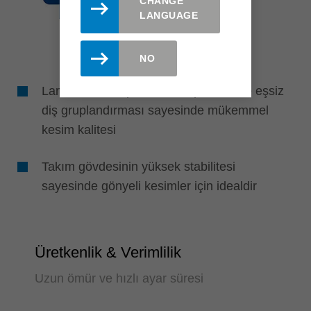
CHANGE
LANGUAGE
NO
Lamine ve kompakt lamine panellerde eşsiz
diş gruplandırması sayesinde mükemmel
kesim kalitesi
Takım gövdesinin yüksek stabilitesi
sayesinde gönyeli kesimler için idealdir
Üretkenlik & Verimlilik
Uzun ömür ve hızlı ayar süresi