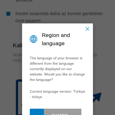
sessizlik
Kesim sırasında daha az kuvvet gerektiren
özel tasarım
Region and
language
Kalite & Esneklik
Mükemmel işleme sonuçları ve çok yönlü
The language of your browser is
uygulama
different from the language
currently displayed on our
website. Would you like to change
the language?
Current language version: Türkiye
- türkçe