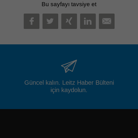
Bu sayfayı tavsiye et
MAIL
FACEBOOK
TWITTER
XING
LINKEDIN
Güncel kalın. Leitz Haber Bülteni
için kaydolun.