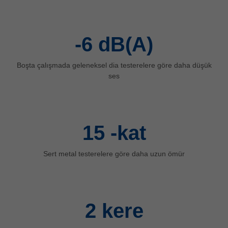
ประเทศไทย
ไทย
-6
dB(A)
Україна
yкраїнська
Boşta çalışmada geleneksel dia testerelere göre daha düşük
ses
15
-kat
Sert metal testerelere göre daha uzun ömür
2
kere