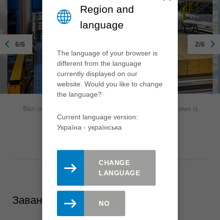
Region and
language
6/6
2/6
The language of your browser is
different from the language
currently displayed on our
website. Would you like to change
the language?
Вал із дисковими пилами, оснащеними пластинами із
Current language version:
захищеною впадиною
Україна - yкраїнська
CHANGE
LANGUAGE
Завантажити
NO