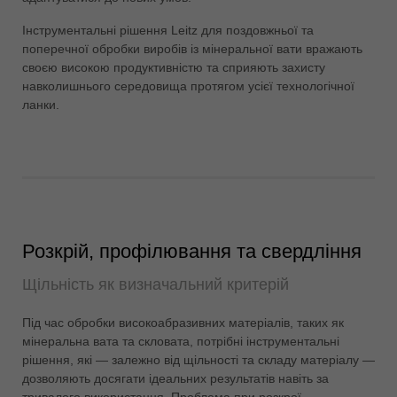
ประเทศไทย
Інструментальні рішення Leitz для поздовжньої та
ไทย
поперечної обробки виробів із мінеральної вати вражають
своєю високою продуктивністю та сприяють захисту
Україна
навколишнього середовища протягом усієї технологічної
yкраїнська
ланки.
Розкрій, профілювання та свердління
Щільність як визначальний критерій
Під час обробки високоабразивних матеріалів, таких як
мінеральна вата та скловата, потрібні інструментальні
рішення, які — залежно від щільності та складу матеріалу —
дозволяють досягати ідеальних результатів навіть за
тривалого використання. Проблема при розкрої,