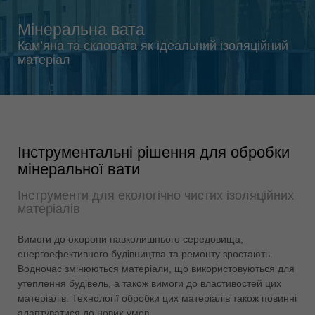
Singapore
english
Мінеральна вата
Slovenija
Кам’яна та скловата як ідеальний ізоляційний
матеріал
slovenski
Suomi
english
Taiwan
english
Інструментальні рішення для обробки
мінеральної вати
Türkiye
türkçe
Інструменти для екологічно чистих ізоляційних
матеріалів
USA
english
Вимоги до охорони навколишнього середовища,
Việt Nam
енергоефективного будівництва та ремонту зростають.
tiếng việt
Водночас змінюються матеріали, що використовуються для
утеплення будівель, а також вимоги до властивостей цих
中国
матеріалів. Технології обробки цих матеріалів також повинні
中文
адаптуватися до нових умов.