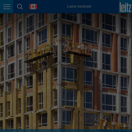
english
language
Laine minérale
Page navigation
page search
México
español
Nederland
nederlands
Österreich
deutsch
Polska
polski
Portugal
português
România
Română
Schweiz
deutsch
français