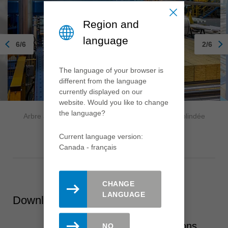
Region and
language
6/6
2/6
The language of your browser is
different from the language
currently displayed on our
website. Would you like to change
the language?
Arbre avec lame de scie avec poches à copeaux blindée
Current language version:
Canada - français
CHANGE
LANGUAGE
Downloads
Advanced Materials – Solutions
NO