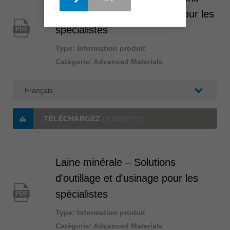
d'usinage et de processus pour les
spécialistes
PDF
Type: Information produit
Catégorie: Advanced Materials
TÉLÉCHARGEZ
(9 MB/PDF)
Laine minérale – Solutions
d'outillage et d'usinage pour les
spécialistes
PDF
Type: Information produit
Catégorie: Advanced Materials