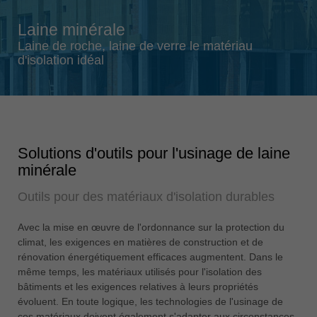
Singapore
Laine minérale
english
Laine de roche, laine de verre le matériau
Slovenija
d'isolation idéal
slovenski
Suomi
english
Taiwan
Solutions d'outils pour l'usinage de laine
english
minérale
Türkiye
Outils pour des matériaux d'isolation durables
türkçe
USA
Avec la mise en œuvre de l'ordonnance sur la protection du
english
climat, les exigences en matières de construction et de
rénovation énergétiquement efficaces augmentent. Dans le
Việt Nam
même temps, les matériaux utilisés pour l'isolation des
tiếng việt
bâtiments et les exigences relatives à leurs propriétés
évoluent. En toute logique, les technologies de l'usinage de
中国
ces matériaux doivent également s'adapter aux circonstances.