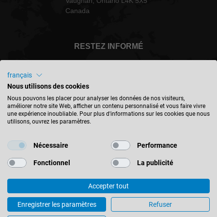
Vaughan, Ontario L4K 5X5
Canada
RESTEZ INFORMÉ
français
Nous utilisons des cookies
Canada - français
Nous pouvons les placer pour analyser les données de nos visiteurs,
améliorer notre site Web, afficher un contenu personnalisé et vous faire vivre
une expérience inoubliable. Pour plus d'informations sur les cookies que nous
utilisons, ouvrez les paramètres.
TROUVER UN EMPLACEMENT
Nécessaire
Performance
Fonctionnel
La publicité
Accepter tout
© 2026 Leitz GmbH & Co. KG
Mentions Légales
Contact
Protection des données
Enregistrer les paramètres
Refuser
Conditions générales
Paramètres des cookies