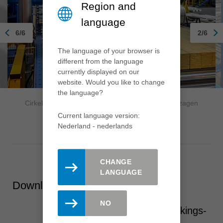
Region and
language
6/6
2/6
The language of your browser is
different from the language
currently displayed on our
website. Would you like to change
the language?
Cirkelzagenas met spaanruim beschermde cirkelzagen
Current language version:
Nederland - nederlands
CHANGE
LANGUAGE
Downloads
NO
Advanced Materials – Bewerkings-