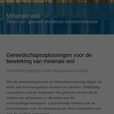
Singapore
english
Minerale wol
Slovenija
Steen- en glaswol als ideaal isolatiemateriaal
slovenski
Suomi
english
Taiwan
english
Gereedschapsoplossingen voor de
bewerking van minerale wol
Türkiye
türkçe
Gereedschappen voor duurzame isolatie
USA
english
Met de aanpassingen aan de klimaatverordening stijgen de
eisen aan het energetisch bouwen en saneren. Gelijktijdig
Việt Nam
veranderen ook de materialen die gebruikt worden bij de
tiếng việt
isolatie van gebouwen en de eisen aan de
materiaaleigenschappen. Logischerwijs moeten ook de
中国
technologieën voor de bewerking van deze materialen zich
中文
aan de realiteit aanpassen.