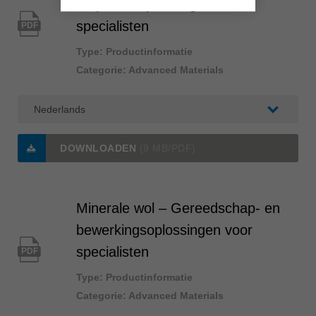
en procesoplossingen voor
specialisten
PDF
Type: Productinformatie
Categorie: Advanced Materials
DOWNLOADEN
(9 MB/PDF)
Minerale wol – Gereedschap- en
bewerkingsoplossingen voor
specialisten
PDF
Type: Productinformatie
Categorie: Advanced Materials