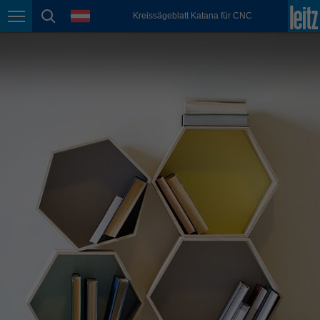
english
Sprache
Kreissägeblatt Katana für CNC
Seitennavigation
Seitensuche
México
español
Nederland
nederlands
Österreich
deutsch
Polska
polski
Portugal
português
România
Română
Schweiz
deutsch
français