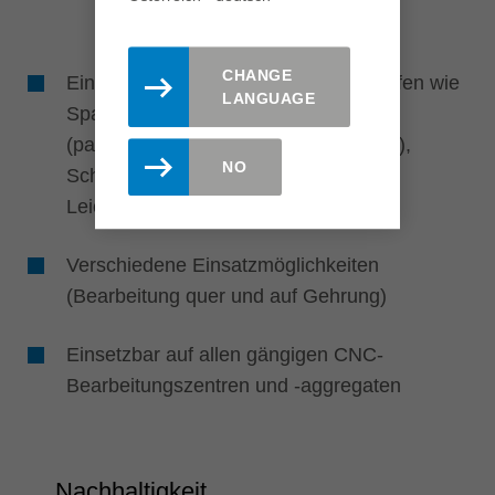
CHANGE
Einsatz in unterschiedlichen Werkstoffen wie
LANGUAGE
Span- und Faserwerkstoffen
(papier-/kunststoffbeschichtet, furniert),
NO
Schichthölzern, Massivholz- und
Leichtbauplatten
Verschiedene Einsatzmöglichkeiten
(Bearbeitung quer und auf Gehrung)
Einsetzbar auf allen gängigen CNC-
Bearbeitungszentren und -aggregaten
Nachhaltigkeit