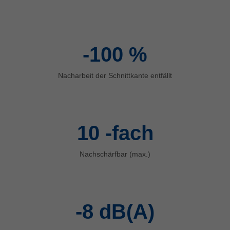
中文
ประเทศไทย
ไทย
-100
%
Україна
yкраїнська
Nacharbeit der Schnittkante entfällt
10
-fach
Nachschärfbar (max.)
-8
dB(A)