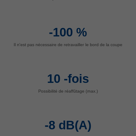
中文
ประเทศไทย
ไทย
-100
%
Україна
yкраїнська
Il n'est pas nécessaire de retravailler le bord de la coupe
10
-fois
Possibilité de réaffûtage (max.)
-8
dB(A)