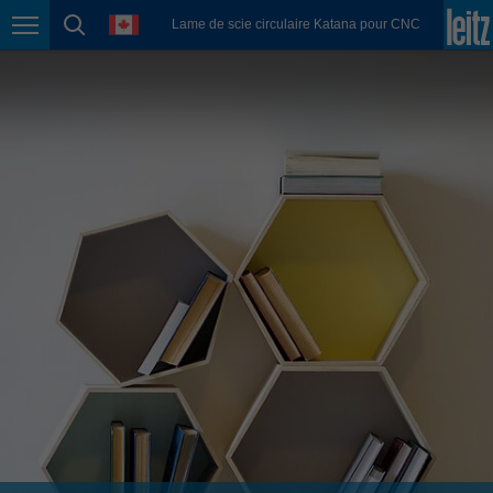
english
language
Lame de scie circulaire Katana pour CNC
Page navigation
page search
México
español
Nederland
nederlands
Österreich
deutsch
Polska
polski
Portugal
português
România
Română
Schweiz
deutsch
français