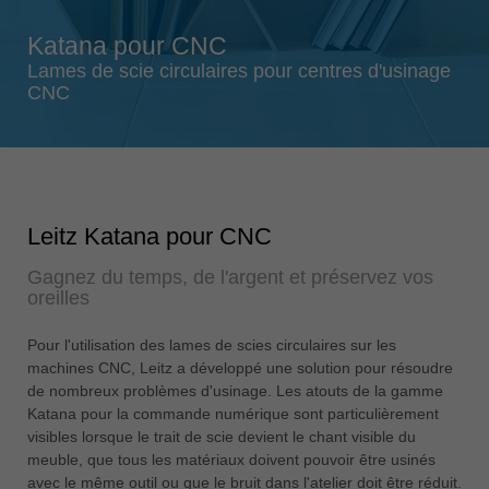
Singapore
Katana pour CNC
english
Lames de scie circulaires pour centres d'usinage
Slovenija
CNC
slovenski
Suomi
english
Taiwan
Leitz Katana pour CNC
english
Gagnez du temps, de l'argent et préservez vos
Türkiye
oreilles
türkçe
USA
Pour l'utilisation des lames de scies circulaires sur les
english
machines CNC, Leitz a développé une solution pour résoudre
de nombreux problèmes d'usinage. Les atouts de la gamme
Việt Nam
Katana pour la commande numérique sont particulièrement
tiếng việt
visibles lorsque le trait de scie devient le chant visible du
meuble, que tous les matériaux doivent pouvoir être usinés
中国
avec le même outil ou que le bruit dans l'atelier doit être réduit.