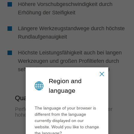
Höhere Vorschubgeschwindigkeit durch
Erhöhung der Steifigkeit
Längere Werkzeugstandwege durch höchste
Rundlaufgenauigkeit
Höchste Leistungsfähigkeit auch bei langen
Werkzeugen und großen Profiltiefen durch
sehr hohe übertragbare Drehmomente
Region and
language
Qualität
The language of your browser is
Perfekte Bearbeitungsqualität auch unter
different from the language
hoher Belastung
currently displayed on our
website. Would you like to change
the language?