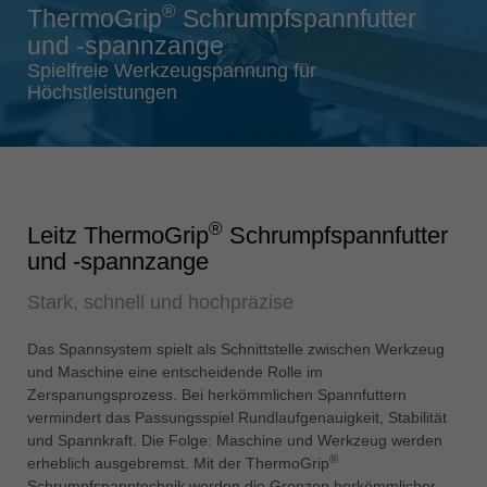
®
ThermoGrip
Schrumpfspannfutter
Singapore
und -spannzange
english
Spielfreie Werkzeugspannung für
Slovenija
Höchstleistungen
slovenski
Suomi
english
Taiwan
®
Leitz ThermoGrip
Schrumpfspannfutter
english
und -spannzange
Türkiye
Stark, schnell und hochpräzise
türkçe
USA
Das Spannsystem spielt als Schnittstelle zwischen Werkzeug
english
und Maschine eine entscheidende Rolle im
Zerspanungsprozess. Bei herkömmlichen Spannfuttern
Việt Nam
vermindert das Passungsspiel Rundlaufgenauigkeit, Stabilität
tiếng việt
und Spannkraft. Die Folge: Maschine und Werkzeug werden
®
erheblich ausgebremst. Mit der ThermoGrip
中国
Schrumpfspanntechnik werden die Grenzen herkömmlicher