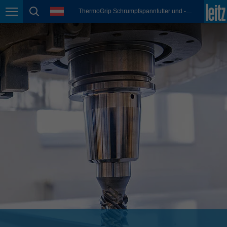
english
Sprache
ThermoGrip Schrumpfspannfutter und -spannzange
Seitennavigation
Seitensuche
México
español
Nederland
nederlands
Österreich
deutsch
Polska
polski
Portugal
português
România
Română
Schweiz
deutsch
français