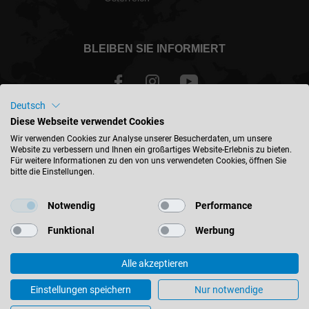
BLEIBEN SIE INFORMIERT
Deutsch
Diese Webseite verwendet Cookies
Österreich - deutsch
Wir verwenden Cookies zur Analyse unserer Besucherdaten, um unsere
Website zu verbessern und Ihnen ein großartiges Website-Erlebnis zu bieten.
Für weitere Informationen zu den von uns verwendeten Cookies, öffnen Sie
STANDORT FINDEN
bitte die Einstellungen.
Notwendig
Performance
Funktional
Werbung
© 2026 Leitz GmbH & Co. KG
Alle akzeptieren
Impressum
Kontakt
Datenschutz
AGB
Einkaufsbedingungen
Unternehmenspolitik
Einstellungen speichern
Nur notwendige
Cookie-Einstellungen