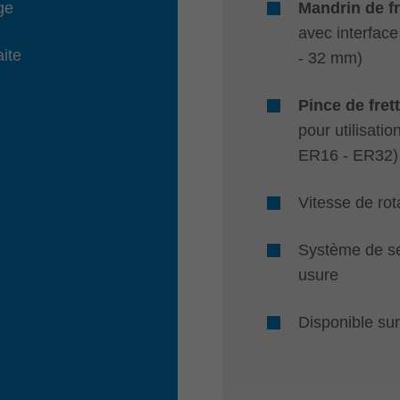
ge
Mandrin de f
avec interfac
aite
- 32 mm)
Pince de fret
pour utilisati
ER16 - ER32)
Vitesse de rot
Système de se
usure
Disponible sur