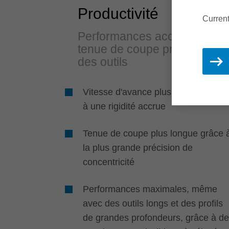
Productivité
Current
Performances accrues et
tenue de coupe prolongée
des outils
Vitesse d'avance plus élevée grâce
à une rigidité accrue
Tenue de coupe plus longue grâce 
la plus grande précision de
concentricité
Performances maximales, même
avec des outils longs et des profils
de grandes profondeurs, grâce à d