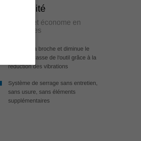
Durabilité
Durable et économe en
ressources
Préserve la broche et diminue le
risque de casse de l'outil grâce à la
réduction des vibrations
Système de serrage sans entretien,
sans usure, sans éléments
supplémentaires