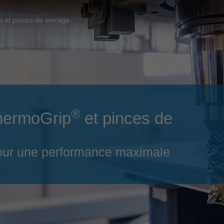
Slovenija
español
Suomi
 et pinces de serrage
français
Taiwan
english
Türkiye
italiano
USA
english
Việt Nam
日本語
®
ThermoGrip
et pinces de
中国
english
ประเทศไทย
magyar
 pour une performance maximale
Україна
english
español