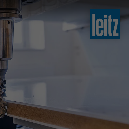
slovenski
english
english
türkçe
english
tiếng việt
中文
ไทย
yкраїнська