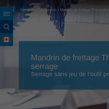
España
France
Site Web
Evénements
Mandrin de frettage ThermoGrip
Page navigation
Great Britain
Italia
page search
India
language
Japan (日本)
Mandrin de frettage 
Lietuva
serrage
Magyarország
Serrage sans jeu de l'outil
Malaysia
México