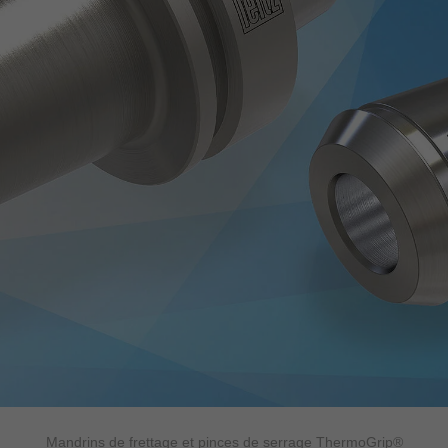
Mandrins de frettage et pinces de serrage ThermoGrip®