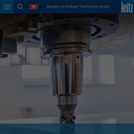
english
language
Mandrin de frettage ThermoGrip et pinces de serrage
Page navigation
page search
México
español
Nederland
nederlands
Österreich
deutsch
Polska
polski
Portugal
português
România
Română
Schweiz
deutsch
français