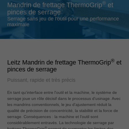
®
Mandrin de frettage ThermoGrip
et
Singapore
pinces de serrage
english
Serrage sans jeu de l'outil pour une performance
Slovenija
maximale
slovenski
Suomi
english
Taiwan
®
Leitz Mandrin de frettage ThermoGrip
et
english
pinces de serrage
Türkiye
Puissant, rapide et très précis
türkçe
USA
En tant qu'interface entre l'outil et la machine, le système de
english
serrage joue un rôle décisif dans le processus d'usinage. Avec
les mandrins conventionnels, le jeu d'ajustement réduit la
Việt Nam
qualité de précision de concentricité, la stabilité et la force de
tiếng việt
serrage. Conséquences : la machine et l'outil sont
considérablement entravés. La technologie de serrage par
中国
®
frettage ThermoGrip
permet de surmonter les limites des