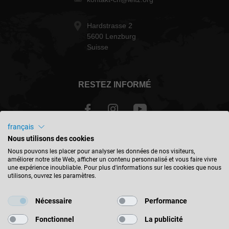
Hardstrasse 2
5600 Lenzburg
Suisse
RESTEZ INFORMÉ
français
Nous utilisons des cookies
Schweiz - français
Nous pouvons les placer pour analyser les données de nos visiteurs,
améliorer notre site Web, afficher un contenu personnalisé et vous faire vivre
une expérience inoubliable. Pour plus d'informations sur les cookies que nous
TROUVER UN EMPLACEMENT
utilisons, ouvrez les paramètres.
Nécessaire
Performance
Fonctionnel
La publicité