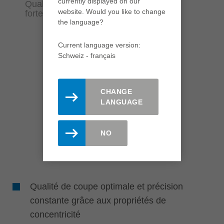
currently displayed on our
Qualité d'usinage parfaite, même sous
website. Would you like to change
fortes sollicitations
the language?
Current language version:
Schweiz - français
CHANGE
LANGUAGE
NO
Qualité de coupe optimale et précision
constante grâce aux propriétés de
concentricité