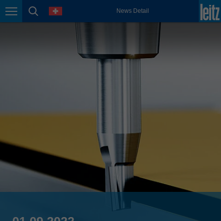
english
Sprache
News Detail
Seitennavigation
Seitensuche
México
español
Nederland
nederlands
Österreich
deutsch
Polska
polski
Portugal
português
România
Română
Schweiz
deutsch
français
01.09.2022