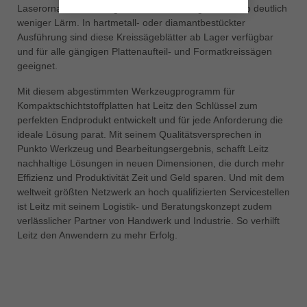
Laserornamenten ausgestattet und erzeugen deshalb deutlich
weniger Lärm. In hartmetall- oder diamantbestückter
Ausführung sind diese Kreissägeblätter ab Lager verfügbar
und für alle gängigen Plattenaufteil- und Formatkreissägen
geeignet.
Mit diesem abgestimmten Werkzeugprogramm für
Kompaktschichtstoffplatten hat Leitz den Schlüssel zum
perfekten Endprodukt entwickelt und für jede Anforderung die
ideale Lösung parat. Mit seinem Qualitätsversprechen in
Punkto Werkzeug und Bearbeitungsergebnis, schafft Leitz
nachhaltige Lösungen in neuen Dimensionen, die durch mehr
Effizienz und Produktivität Zeit und Geld sparen. Und mit dem
weltweit größten Netzwerk an hoch qualifizierten Servicestellen
ist Leitz mit seinem Logistik- und Beratungskonzept zudem
verlässlicher Partner von Handwerk und Industrie. So verhilft
Leitz den Anwendern zu mehr Erfolg.