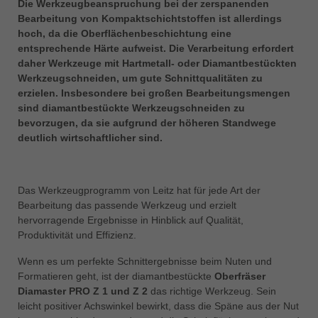
Die Werkzeugbeanspruchung bei der zerspanenden
中文
Bearbeitung von Kompaktschichtstoffen ist allerdings
ประเทศไทย
hoch, da die Oberflächenbeschichtung eine
ไทย
entsprechende Härte aufweist. Die Verarbeitung erfordert
daher Werkzeuge mit Hartmetall- oder Diamantbestückten
Україна
Werkzeugschneiden, um gute Schnittqualitäten zu
yкраїнська
erzielen. Insbesondere bei großen Bearbeitungsmengen
sind diamantbestückte Werkzeugschneiden zu
bevorzugen, da sie aufgrund der höheren Standwege
deutlich wirtschaftlicher sind.
Das Werkzeugprogramm von Leitz hat für jede Art der
Bearbeitung das passende Werkzeug und erzielt
hervorragende Ergebnisse in Hinblick auf Qualität,
Produktivität und Effizienz.
Wenn es um perfekte Schnittergebnisse beim Nuten und
Formatieren geht, ist der diamantbestückte
Oberfräser
Diamaster PRO Z 1 und Z 2
das richtige Werkzeug. Sein
leicht positiver Achswinkel bewirkt, dass die Späne aus der Nut