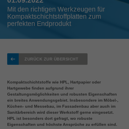
Singapore
Mit den richtigen Werkzeugen für
english
Kompaktschichtstoffplatten zum
perfekten Endprodukt
Slovenija
slovenski
Suomi
english
Taiwan
ZURÜCK ZUR ÜBERSICHT
english
Türkiye
türkçe
Kompaktschichtstoffe wie HPL, Hartpapier oder
Hartgewebe finden aufgrund ihrer
USA
Gestaltungsmöglichkeiten und robusten Eigenschaften
english
ein breites Anwendungsgebiet. Insbesondere im Möbel-,
Küchen- und Messebau, im Fassadenbau aber auch im
Việt Nam
Sanitärbereich wird dieser Werkstoff gerne eingesetzt.
tiếng việt
HPL ist besonders dort gefragt, wo robuste
中国
Eigenschaften und höchste Ansprüche zu erfüllen sind.