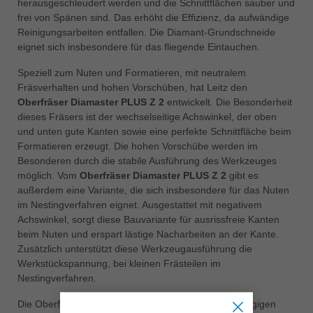
herausgeschleudert werden und die Schnittflächen sauber und
frei von Spänen sind. Das erhöht die Effizienz, da aufwändige
Reinigungsarbeiten entfallen. Die Diamant-Grundschneide
eignet sich insbesondere für das fliegende Eintauchen.
Speziell zum Nuten und Formatieren, mit neutralem
Fräsverhalten und hohen Vorschüben, hat Leitz den
Oberfräser Diamaster PLUS Z 2
entwickelt. Die Besonderheit
dieses Fräsers ist der wechselseitige Achswinkel, der oben
und unten gute Kanten sowie eine perfekte Schnittfläche beim
Formatieren erzeugt. Die hohen Vorschübe werden im
Besonderen durch die stabile Ausführung des Werkzeuges
möglich. Vom
Oberfräser Diamaster PLUS Z 2
gibt es
außerdem eine Variante, die sich insbesondere für das Nuten
im Nestingverfahren eignet. Ausgestattet mit negativem
Achswinkel, sorgt diese Bauvariante für ausrissfreie Kanten
beim Nuten und erspart lästige Nacharbeiten an der Kante.
Zusätzlich unterstützt diese Werkzeugausführung die
Werkstückspannung, bei kleinen Frästeilen im
Nestingverfahren.
Die Oberfräser dieser Produktreihen sind für alle gängigen