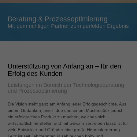
Singapore
english
Beratung & Prozessoptimierung
Slovenija
Mit dem richtigen Partner zum perfekten Ergebnis
slovenski
Suomi
english
Taiwan
Unterstützung von Anfang an – für den
english
Erfolg des Kunden
Türkiye
Leistungen im Bereich der Technologieberatung
türkçe
und Prozessoptimierung
USA
english
Die Vision steht ganz am Anfang jeder Erfolgsgeschichte. Aus
einem Gedanken, einer Idee und einem Musterstück jedoch
Việt Nam
ein erfolgreiches Produkt zu machen, welches sich
tiếng việt
wirtschaftlich herstellen und mit Gewinn vertreiben lässt, ist für
viele Entwickler und Gründer eine große Herausforderung.
中国
Leitz ist seit Jahrzehnten in zahlreichen holz- und