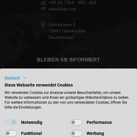
+49 (0) 7364 - 950 - 662
leitz@leitz.org
Leitzstrasse 2
73447 Oberkochen
Deutschland
BLEIBEN SIE INFORMIERT
Deutsch
Diese Webseite verwendet Cookies
International - deutsch
Wir verwenden Cookies zur Analyse unserer Besucherdaten, um unsere
Website zu verbessern und Ihnen ein großartiges Website-Erlebnis zu bieten.
Für weitere Informationen zu den von uns verwendeten Cookies, öffnen Sie
bitte die Einstellungen.
STANDORT FINDEN
Notwendig
Performance
Funktional
Werbung