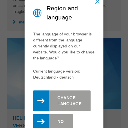
entscheidend. Zudem sorgt der wiederverwendbare
Region and
Tragkörper für maximale Nachhaltigkeit.
language
mehr erfahren
The language of your browser is
different from the language
currently displayed on our
website. Would you like to change
the language?
Current language version:
Deutschland - deutsch
CHANGE
LANGUAGE
HELIPLAN FÜGEMESSERKOPF MIT
NO
VERSCHLEISSGESCHÜTZTEM T