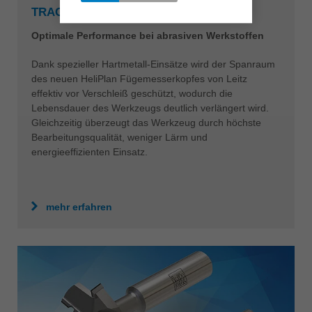
RAGKÖRPER
Optimale Performance bei abrasiven Werkstoffen
Dank spezieller Hartmetall-Einsätze wird der Spanraum
des neuen HeliPlan Fügemesserkopfes von Leitz
effektiv vor Verschleiß geschützt, wodurch die
Lebensdauer des Werkzeugs deutlich verlängert wird.
Gleichzeitig überzeugt das Werkzeug durch höchste
Bearbeitungsqualität, weniger Lärm und
energieeffizienten Einsatz.
mehr erfahren