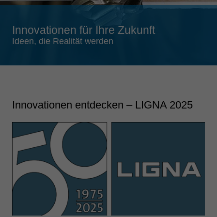
Singapore
english
Innovationen für Ihre Zukunft
Slovenija
Ideen, die Realität werden
slovenski
Suomi
english
Taiwan
Innovationen entdecken – LIGNA 2025
english
Türkiye
türkçe
USA
english
Việt Nam
tiếng việt
中国