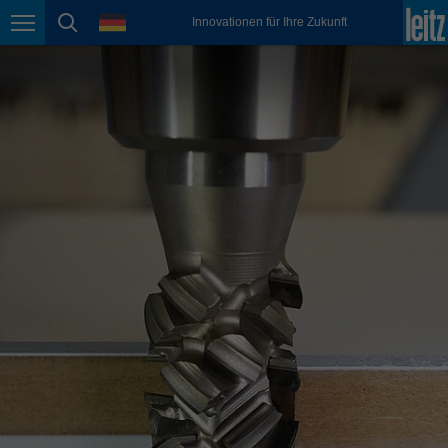
english
Sprache
Innovationen für Ihre Zukunft
Seitennavigation
Seitensuche
México
español
Nederland
nederlands
Österreich
deutsch
Polska
polski
Portugal
português
România
Română
Schweiz
deutsch
français