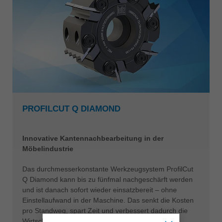
PROFILCUT Q DIAMOND
Innovative Kantennachbearbeitung in der
Möbelindustrie
Das durchmesserkonstante Werkzeugsystem ProfilCut
Q Diamond kann bis zu fünfmal nachgeschärft werden
und ist danach sofort wieder einsatzbereit – ohne
Einstellaufwand in der Maschine. Das senkt die Kosten
pro Standweg, spart Zeit und verbessert dadurch die
Wirtschaftlichkeit des gesamten Prozesses