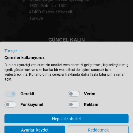
1600. Sok. No: 1602
41400 Gebze / Kocaeli
Türkiye
GÜNCEL KALIN
Türkçe
Çerezler kullanıyoruz
Bunları ziyaretçi verilerimizin analizi, web sitemizi geliştirmek, kişiselleştirilmiş
içerik göstermek ve size harika bir web sitesi deneyimi sunmak için
Türkiye - türkçe
yerleştirebiliriz. Kullandığımız çerezler hakkında daha fazla bilgi için ayarları
açın.
KONUM BULUN
Gerekli
Verim
Fonksiyonel
Reklâm
Hepsini kabul et
© 2026 Leitz GmbH & Co. KG
Ayarları kaydet
Reddetmek