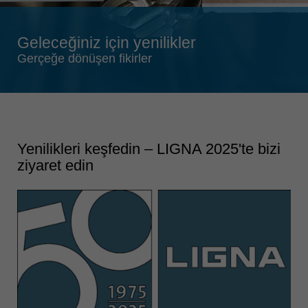
Singapore
english
Geleceğiniz için yenilikler
Slovenija
Gerçeğe dönüşen fikirler
slovenski
Suomi
english
Taiwan
english
Yenilikleri keşfedin – LIGNA 2025'te bizi
ziyaret edin
Türkiye
türkçe
USA
english
Việt Nam
tiếng việt
中国
中文