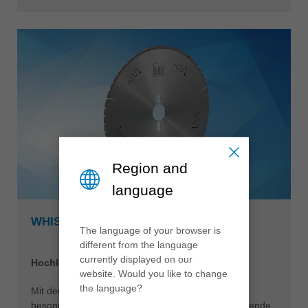
Region and
language
WHISPERCUT KREISSÄGEBLATT
The language of your browser is
different from the language
currently displayed on our
Hochleistung im Flüsterton
website. Would you like to change
the language?
Mit dem WhisperCut Kreissägeblatt hat Leitz eine
besonders anwenderfreundliche und zukunftsweisende