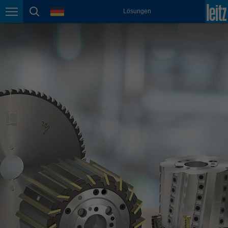
english
Sprache
Lösungen
Seitennavigation
Seitensuche
México
español
Nederland
nederlands
Österreich
deutsch
Polska
polski
Portugal
português
România
Română
Schweiz
deutsch
français