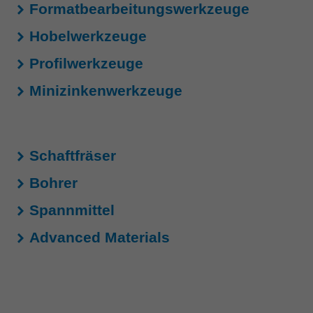
中文
Formatbearbeitungswerkzeuge
ประเทศไทย
Hobelwerkzeuge
ไทย
Profilwerkzeuge
Україна
yкраїнська
Minizinkenwerkzeuge
Schaftfräser
Bohrer
Spannmittel
Advanced Materials