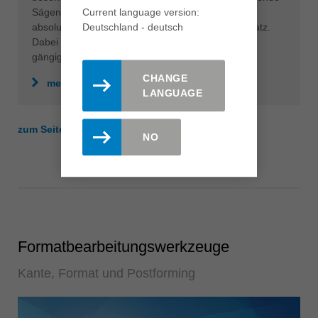
Current language version:
Sägentechnologie realisiert. Das Kreissägeblatt ist
Deutschland - deutsch
absolut leise, sowohl im Leerlauf als auch im Einsatz.
Dabei werden perfekte Schnittergebnisse in allen
gängigen Plattenmaterialien erzielt.
CHANGE
mehr erfahren
LANGUAGE
zum Seitenanfang
NO
Formatbearbeitungswerkzeuge
Kante, Format und Postforming