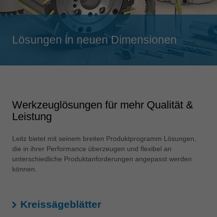
Singapore
english
Lösungen in neuen Dimensionen
Slovenija
slovenski
Suomi
english
Taiwan
Werkzeuglösungen für mehr Qualität &
english
Leistung
Türkiye
türkçe
Leitz bietet mit seinem breiten Produktprogramm Lösungen,
die in ihrer Performance überzeugen und flexibel an
USA
unterschiedliche Produktanforderungen angepasst werden
english
können.
Việt Nam
tiếng việt
Kreissägeblätter
中国