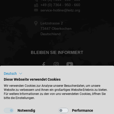
+49 (0) 7364 - 950 - 660
service-hotline@leitz.org
Leitzstrasse 2
73447 Oberkochen
Deutschland
BLEIBEN SIE INFORMIERT
Deutsch
Diese Webseite verwendet Cookies
Deutschland - deutsch
Wir verwenden Cookies zur Analyse unserer Besucherdaten, um unsere
Website zu verbessern und Ihnen ein großartiges Website-Erlebnis zu bieten.
Für weitere Informationen zu den von uns verwendeten Cookies, öffnen Sie
STANDORT FINDEN
bitte die Einstellungen.
Notwendig
Performance