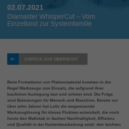
Singapore
02.07.2021
english
Diamaster WhisperCut – Vom
Einzelkind zur Systemfamilie
Slovenija
slovenski
Suomi
english
Taiwan
ZURÜCK ZUR ÜBERSICHT
english
Türkiye
türkçe
Beim Formatieren von Plattenmaterial kommen in der
Regel Werkzeuge zum Einsatz, die aufgrund ihrer
USA
baulichen Auslegung laut und schwer sind. Die Folge
english
sind Belastungen für Mensch und Maschine. Bereits vor
über zehn Jahren hat Leitz die wegweisende
Việt Nam
Werkzeuglösung für dieses Problem entwickelt, die noch
tiếng việt
heute den Maßstab in Sachen Nachhaltigkeit, Effizienz
中国
und Qualität in der Kantenbearbeitung setzt: den leichten