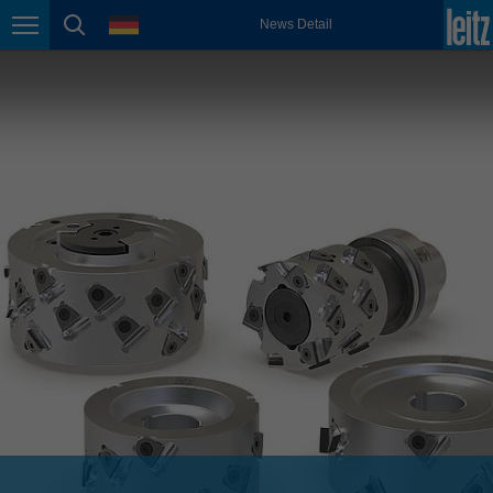
english
Sprache
News Detail
Seitennavigation
Seitensuche
México
español
Nederland
nederlands
Österreich
deutsch
Polska
polski
Portugal
português
România
Română
Schweiz
deutsch
français