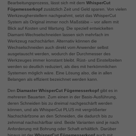
Bearbeitungsprozess, lässt sich mit dem
WhisperCut
Fügemesserkopf
zusätzlich Zeit und Geld sparen. Von vielen
Werkzeugherstellern nachgeahmt, setzt das WhisperCut
System als Original immer noch Maßstäbe – vor allem mit
Blick auf Kosten und Wartung. Die speziell entwickelten
Diamant-Wechselschneiden lassen sich mehrfach im
Werkzeug nachschärfen. Alternativ können die
Wechselschneiden auch direkt vom Anwender selbst
ausgetauscht werden, wodurch der Durchmesser des
Werkzeuges immer konstant bleibt. Rüst- und Einstellzeiten
werden so deutlich reduziert, als dies mit herkömmlichen
Systemen möglich wäre. Eine Lösung also, die in allen
Belangen als effizient bezeichnet werden kann.
Den
Diamaster WhisperCut Fügemesserkopf
gibt es in
mehreren Bauarten. Zum einen in der Basis-Ausführung,
deren Schneiden bis zu dreimal nachgeschärft werden
können, und als WhisperCut PLUS mit vergrößerter
Nachschärfzone an den Schneiden, die dadurch bis zu
zehnmal nachschärfbar sind. Beide Varianten sind je nach
Anforderung mit Bohrung oder Schaft erhältlich. Darüber
hinaus ist der
WhisperCut Fügemesserkopf
auch mit