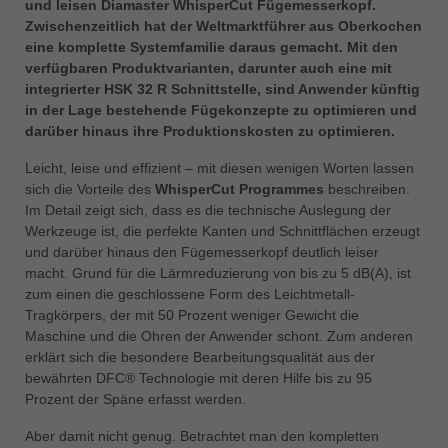
und leisen Diamaster WhisperCut Fügemesserkopf.
中文
Zwischenzeitlich hat der Weltmarktführer aus Oberkochen
ประเทศไทย
eine komplette Systemfamilie daraus gemacht. Mit den
ไทย
verfügbaren Produktvarianten, darunter auch eine mit
integrierter HSK 32 R Schnittstelle, sind Anwender künftig
Україна
in der Lage bestehende Fügekonzepte zu optimieren und
yкраїнська
darüber hinaus ihre Produktionskosten zu optimieren.
Leicht, leise und effizient – mit diesen wenigen Worten lassen
sich die Vorteile des
WhisperCut Programmes
beschreiben.
Im Detail zeigt sich, dass es die technische Auslegung der
Werkzeuge ist, die perfekte Kanten und Schnittflächen erzeugt
und darüber hinaus den Fügemesserkopf deutlich leiser
macht. Grund für die Lärmreduzierung von bis zu 5 dB(A), ist
zum einen die geschlossene Form des Leichtmetall-
Tragkörpers, der mit 50 Prozent weniger Gewicht die
Maschine und die Ohren der Anwender schont. Zum anderen
erklärt sich die besondere Bearbeitungsqualität aus der
bewährten DFC® Technologie mit deren Hilfe bis zu 95
Prozent der Späne erfasst werden.
Aber damit nicht genug. Betrachtet man den kompletten