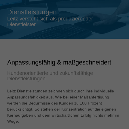
Singapore
Dienstleistungen
english
Leitz versteht sich als produzierender
Slovenija
Dienstleister
slovenski
Suomi
english
Taiwan
Anpassungsfähig & maßgeschneidert
english
Kundenorientierte und zukunftsfähige
Türkiye
Dienstleistungen
türkçe
USA
Leitz Dienstleistungen zeichnen sich durch ihre individuelle
Anpassungsfähigkeit aus. Wie bei einer Maßanfertigung
english
werden die Bedürfnisse des Kunden zu 100 Prozent
Việt Nam
berücksichtigt. So stehen der Konzentration auf die eigenen
tiếng việt
Kernaufgaben und dem wirtschaftlichen Erfolg nichts mehr im
Wege.
中国