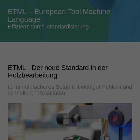
Singapore
ETML – European Tool Machine
english
Language
Slovenija
Effizienz durch Standardisierung
slovenski
Suomi
english
Taiwan
ETML - Der neue Standard in der
english
Holzbearbeitung
Türkiye
für ein einfacheres Setup mit weniger Fehlern und
türkçe
schnelleren Resultaten
USA
english
Việt Nam
tiếng việt
中国