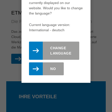
currently displayed on our
website. Would you like to change
ETML Smart Cloud
the language?
Die Plattform für digitale Werkzeugdaten
Current language version:
International - deutsch
Das zentrale Element von ETML ist die ETML Smart
Cloud, eine gemeinsame Plattform, auf der verifizierte
Werkzeugdaten hochgeladen, verwaltet und direkt auf
die Maschinen heruntergeladen werden können.
CHANGE
LANGUAGE
MEHR ERFAHREN
NO
IHRE VORTEILE