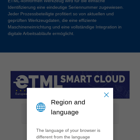
ETML-konformen Werkzeug wird für die einfache
Identifizierung eine eindeutige Seriennummer zugewiesen.
Jeder Prozessbeteiligte profitiert so von aktuellen und
geprüften Werkzeugdaten, die eine effiziente
Maschineneinrichtung und eine vollständige Integration in
digitale Arbeitsabläufe ermöglicht.
Region and
language
The language of your browser is
different from the language