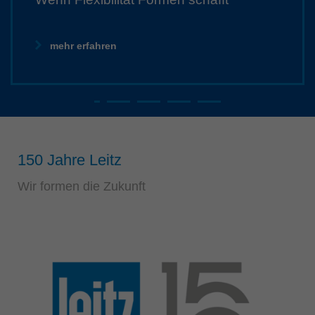
Singapore
english
mehr erfahren
Slovenija
slovenski
Suomi
english
Taiwan
english
150 Jahre Leitz
Türkiye
Wir formen die Zukunft
türkçe
USA
english
Việt Nam
tiếng việt
中国