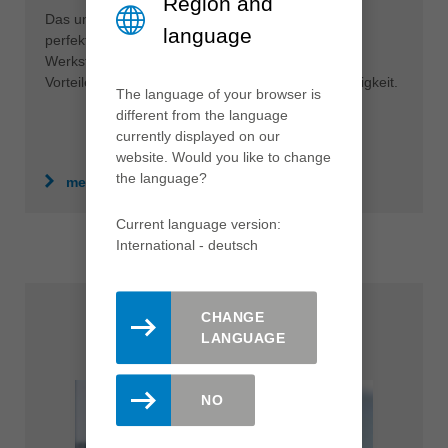
Region and
Das universell einsetzbare HeliCut-System ist die
language
perfekte Werkzeuglösung für unterschiedliche
Werkstoffe. Damit erschließen sich deutlich mehr
Vorteile in Sachen Qualität, Effizienz und Nachhaltigkeit.
The language of your browser is
different from the language
currently displayed on our
website. Would you like to change
the language?
mehr erfahren
Current language version:
International - deutsch
CHANGE
LANGUAGE
Produktfinder
NO