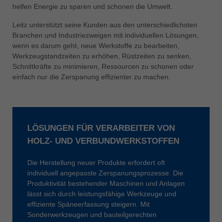
中文
helfen Energie zu sparen und schonen die Umwelt.
ประเทศไทย
Leitz unterstützt seine Kunden aus den unterschiedlichsten
ไทย
Branchen und Industriezweigen mit individuellen Lösungen,
wenn es darum geht, neue Werkstoffe zu bearbeiten,
Україна
Werkzeugstandzeiten zu erhöhen, Rüstzeiten zu senken,
yкраїнська
Schnittkräfte zu minimieren, Ressourcen zu schonen oder
einfach nur die Zerspanung effizienter zu machen.
LÖSUNGEN FÜR VERARBEITER VON
HOLZ- UND VERBUNDWERKSTOFFEN
Die Herstellung neuer Produkte erfordert oft
individuell angepasste Zerspanungsprozesse. Die
Produktivität bestehender Maschinen und Anlagen
lässt sich durch leistungsfähige Werkzeuge und
effiziente Späneerfassung steigern. Mit
Sonderwerkzeugen und bauteilgerechten