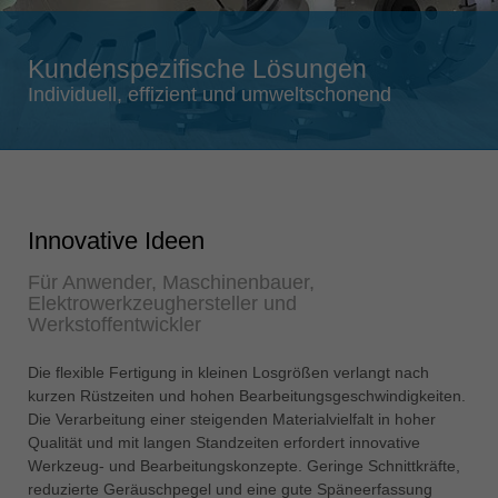
Singapore
english
Kundenspezifische Lösungen
Slovenija
Individuell, effizient und umweltschonend
slovenski
Suomi
english
Taiwan
Innovative Ideen
english
Für Anwender, Maschinenbauer,
Türkiye
Elektrowerkzeughersteller und
türkçe
Werkstoffentwickler
USA
Die flexible Fertigung in kleinen Losgrößen verlangt nach
english
kurzen Rüstzeiten und hohen Bearbeitungsgeschwindigkeiten.
Việt Nam
Die Verarbeitung einer steigenden Materialvielfalt in hoher
tiếng việt
Qualität und mit langen Standzeiten erfordert innovative
Werkzeug- und Bearbeitungskonzepte. Geringe Schnittkräfte,
中国
reduzierte Geräuschpegel und eine gute Späneerfassung