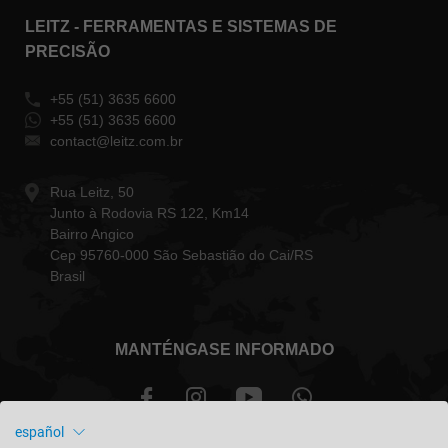
LEITZ - FERRAMENTAS E SISTEMAS DE
PRECISÃO
+55 (51) 3635 6600
+55 (51) 3635 6600
contact@leitz.com.br
Rua Leitz, 50
Junto à Rodovia RS 122, Km14
Bairro Angico
Cep 95760-000 São Sebastião do Cai/RS
Brasil
MANTÉNGASE INFORMADO
español