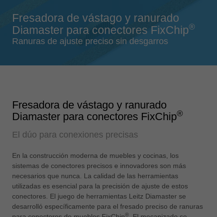
Singapore
Fresadora de vástago y ranurado
english
®
Diamaster para conectores FixChip
Slovenija
Ranuras de ajuste preciso sin desgarros
slovenski
Suomi
english
Taiwan
Fresadora de vástago y ranurado
english
®
Diamaster para conectores FixChip
Türkiye
El dúo para conexiones precisas
türkçe
USA
En la construcción moderna de muebles y cocinas, los
english
sistemas de conectores precisos e innovadores son más
necesarios que nunca. La calidad de las herramientas
Việt Nam
utilizadas es esencial para la precisión de ajuste de estos
tiếng việt
conectores. El juego de herramientas Leitz Diamaster se
desarrolló específicamente para el fresado preciso de ranuras
中国
®
para conectores de muebles FixChip
. El mecanizado se