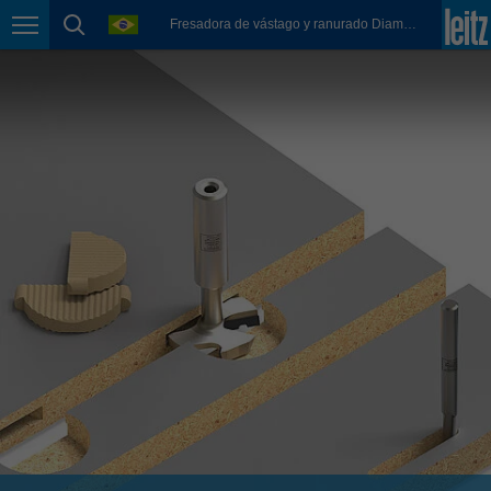
english
language
Fresadora de vástago y ranurado Diamaster para conectores FixChip
Page navigation
page search
México
español
Nederland
nederlands
Österreich
deutsch
Polska
polski
Portugal
português
România
Română
Schweiz
deutsch
français