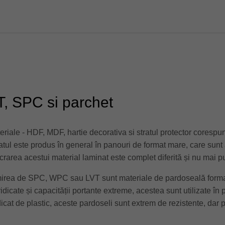
T, SPC si parchet
eriale - HDF, MDF, hartie decorativa si stratul protector corespu
inatul este produs în general în panouri de format mare, care sunt
crarea acestui material laminat este complet diferită și nu mai puț
rea de SPC, WPC sau LVT sunt materiale de pardoseală formate 
 ridicate și capacității portante extreme, acestea sunt utilizate în 
dicat de plastic, aceste pardoseli sunt extrem de rezistente, dar p