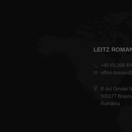
LEITZ ROMANI
+40 (0) 268 40
office-brasov@
B-dul Grivitei 
500177 Braso
România