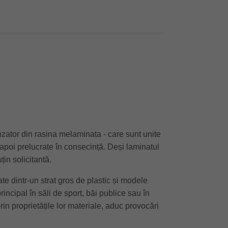
nzator din rasina melaminata - care sunt unite
 apoi prelucrate în consecință. Deși laminatul
in solicitantă.
dintr-un strat gros de plastic și modele
principal în săli de sport, băi publice sau în
rin proprietățile lor materiale, aduc provocări