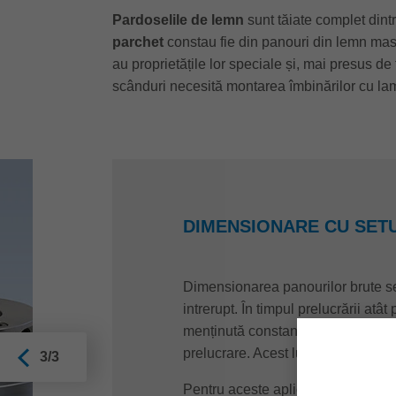
Pardoselile de lemn
sunt tăiate complet dintr
parchet
constau fie din panouri din lemn masiv
au proprietățile lor speciale și, mai presus de 
scânduri necesită montarea îmbinărilor cu lamba
DIMENSIONARE CU SETU
Dimensionarea panourilor brute se
intrerupt. În timpul prelucrării atâ
menținută constant ridicată, astfel
prelucrare. Acest lucru evită forma
3/3
Pentru aceste aplicații, Leitz oferă