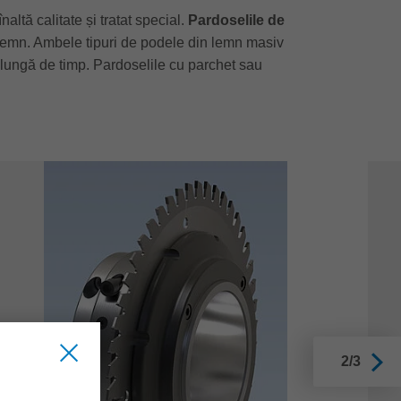
ltă calitate și tratat special.
Pardoselile de
 de lemn. Ambele tipuri de podele din lemn masiv
te lungă de timp. Pardoselile cu parchet sau
2/3