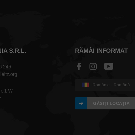
A S.R.L.
RĂMÂI INFORMAT
6 246
leitz.org
România - Română
Nr. 1 W
v
GĂSIȚI LOCAȚIA