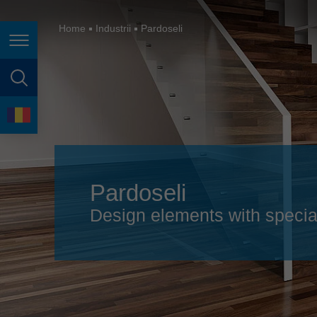
España
France
Home
Industrii
Pardoseli
Navigarea în pagină
Great Britain
Italia
căutare în pagină
India
Limbă
Japan (日本)
Lietuva
Pardoseli
Magyarország
Design elements with specia
Malaysia
México