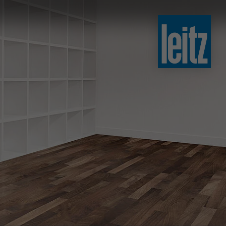
slovenski
english
english
türkçe
english
tiếng việt
中文
ไทย
yкраїнська