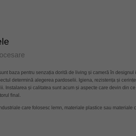
ele
procesare
unt baza pentru senzația dorită de living și cameră în designul in
ctul determină alegerea pardoselii. Igiena, rezistența și cerințel
ii. Instalarea și calitatea sunt acum și aspecte care devin din c
rul final.
ndustriale care folosesc lemn, materiale plastice sau materiale c