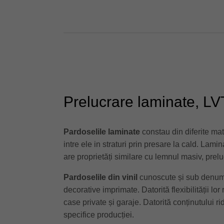
Prelucrare laminate, LV
Pardoselile laminate
constau din diferite mat
intre ele in straturi prin presare la cald. Lam
are proprietăți similare cu lemnul masiv, prelu
Pardoselile din vinil
cunoscute și sub denumi
decorative imprimate. Datorită flexibilității lor
case private și garaje. Datorită conținutului ri
specifice producției.