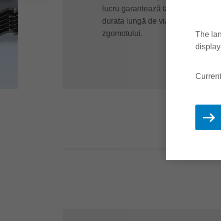
lucru garantează tăierea fără joc s
durata lungă de viață a sculei, cali
zgomotului.
The lan
display
Curren