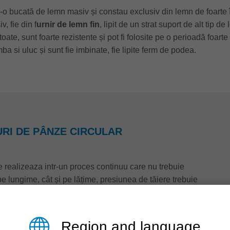
-o bucată de lemn masiv și constau exclusiv din lemn de foarte îna
, fie din f
urnir de lemn fin
, lipit de un strat suport de alt tip
toate, sunt foarte rezistente și pot fi folosite pe o perioadă foar
 si uluc și sunt fie imbinate, fie lipite ferm de podea.
RI DE PÂNZE CIRCULAR
 realizeaza intr-un proces continuu care nu trebuie
t pe lungime, cât și pe lățime, presiunea de tăiere trebuie
 încât materialul să circule drept și uniform prin mașina de
rea de rupturi la muchia de tăiere.
Region and language
 soluții de scule cu prindere hidraulică directă pe ax. Acest