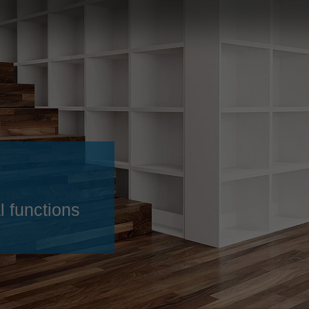
Slovenija
español
Suomi
français
Taiwan
english
Türkiye
italiano
USA
english
Việt Nam
日本語
中国
english
ประเทศไทย
magyar
l functions
Україна
english
español