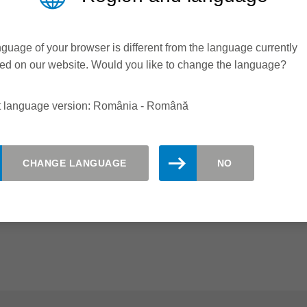
ub presiune uniformă. Alte avantaje ale soluțiilor Leitz sunt
tatea perfectă a tăierii și reducerea semnificativă a
guage of your browser is different from the language currently
ed on our website. Would you like to change the language?
t language version: România - Română
CHANGE LANGUAGE
NO