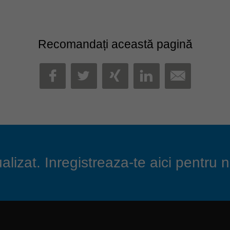
Recomandați această pagină
MAIL
FACEBOOK
TWITTER
XING
LINKEDIN
lizat. Inregistreaza-te aici pentru n