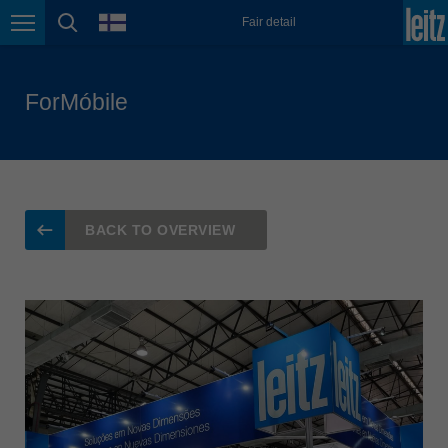
日本語
language
Fair detail
Page navigation
page search
Lietuva
english
ForMóbile
Magyarország
magyar
Malaysia
english
México
BACK TO OVERVIEW
español
Nederland
nederlands
Österreich
deutsch
Polska
polski