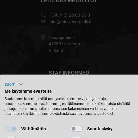
LEITZ KES METALLI OY
+358 (40) 18 80 55 0
leitz@leitzkesmetalli.fi
Hitsaajantie 7
41230 Uurainen
Finland
STAY INFORMED
suomi
Me käytämme evästeitä
Saatamme tallentaa niitä analysoidaksemme vierailijatietoja,
parannellaksemme sivustoamme, esittääksemme henkilökohtaista sisältöä
Suomi - english
ja tarjotaksemme sinulle erinomaisen kokemuksen verkkosivustolla.
Lisätietoja käyttämistämme evästeistä saat avaamalla asetukset.
FIND LOCATION
Välttämätön
Suorituskyky