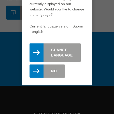
türkçe
currently displayed on our
website. Would you like to change
USA
WEBSITE
the language?
english
Việt Nam
Current language version: Suomi
tiếng việt
- english
中国
中文
CHANGE
ประเทศไทย
LANGUAGE
ไทย
Stay updated. Register here for
the Leitz newsletter.
Україна
NO
yкраїнська