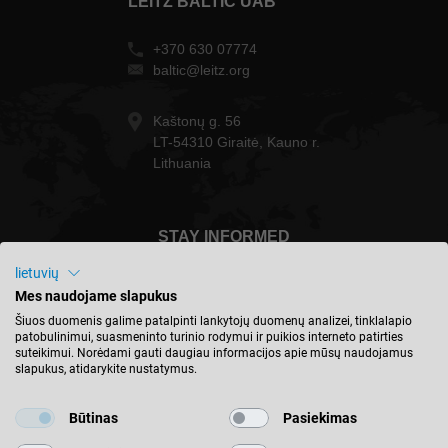
LEITZ BALTIC UAB
+370 630 07774
baltic@leitz.org
Kaštonų g. 56
LT-54310 Giraitė, Kauno r.
Lithuania
STAY INFORMED
lietuvių
Mes naudojame slapukus
Šiuos duomenis galime patalpinti lankytojų duomenų analizei, tinklalapio
patobulinimui, suasmeninto turinio rodymui ir puikios interneto patirties
Lietuva - english
suteikimui. Norėdami gauti daugiau informacijos apie mūsų naudojamus
slapukus, atidarykite nustatymus.
FIND LOCATION
Būtinas
Pasiekimas