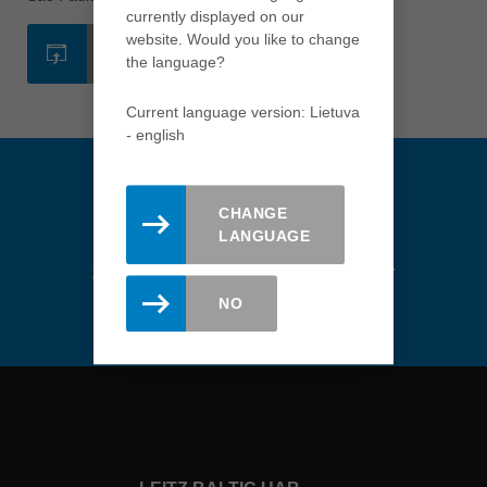
türkçe
currently displayed on our
website. Would you like to change
USA
WEBSITE
the language?
english
Việt Nam
Current language version: Lietuva
tiếng việt
- english
中国
中文
CHANGE
ประเทศไทย
LANGUAGE
ไทย
Stay updated. Register here for
the Leitz newsletter.
Україна
NO
yкраїнська