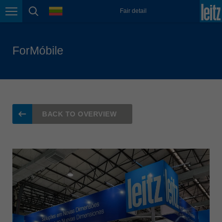
日本語
language
Fair detail
Page navigation
page search
Lietuva
english
ForMóbile
Magyarország
magyar
Malaysia
english
México
BACK TO OVERVIEW
español
Nederland
nederlands
Österreich
deutsch
Polska
polski