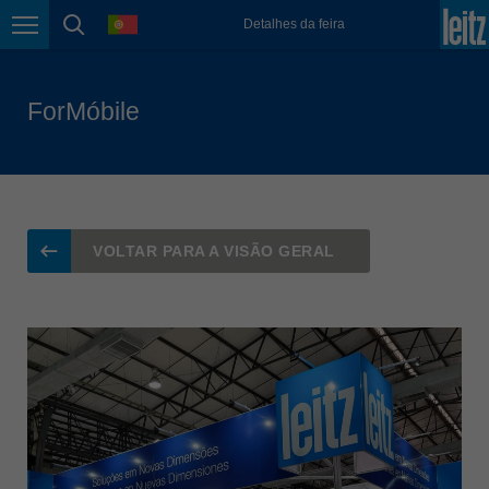
english
language
Detalhes da feira
Page navigation
page search
Magyarország
magyar
ForMóbile
Malaysia
english
México
español
Nederland
VOLTAR PARA A VISÃO GERAL
nederlands
Österreich
deutsch
Polska
polski
Portugal
português