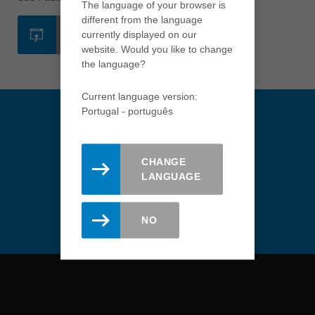
english
The language of your browser is
different from the language
Việt Nam
currently displayed on our
SITE
tiếng việt
website. Would you like to change
the language?
中国
中文
Current language version:
ประเทศไทย
Portugal - português
ไทย
Україна
CHANGE
yкраїнська
Mantenha-se atualizado.
LANGUAGE
Registre-se aqui para a
newsletter Leitz.
NO