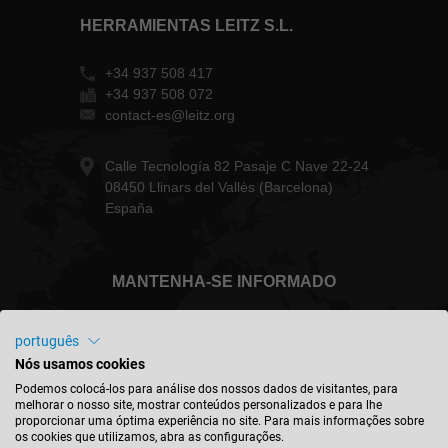
HERRAMIENTAS LEITZ S.L.
+34 937 508 417
+34 937 508 072
contact-es@leitz.org
Calle Tecnología 82 Pasaje C Nave 22-24
08450 Llinars del Vallès (Barcelona)
España
MANTENHA-SE INFORMADO
português
Nós usamos cookies
Portugal - português
Podemos colocá-los para análise dos nossos dados de visitantes, para
melhorar o nosso site, mostrar conteúdos personalizados e para lhe
proporcionar uma óptima experiência no site. Para mais informações sobre
os cookies que utilizamos, abra as configurações.