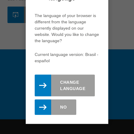
Việt Nam
WEB
tiếng việt
The language of your browser is
different from the language
中国
currently displayed on our
中文
website. Would you like to change
the language?
ประเทศไทย
ไทย
Current language version: Brasil -
español
Україна
yкраїнська
CHANGE
Manténgase actualizado.
LANGUAGE
Regístrese aquí para recibir el
newsletter de Leitz.
NO