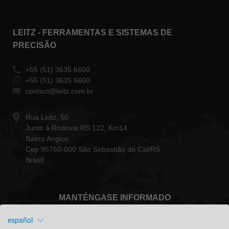
LEITZ - FERRAMENTAS E SISTEMAS DE
PRECISÃO
+55 (51) 3635 6600
+55 (51) 3635 6600
contact@leitz.com.br
Rua Leitz, 50
Junto à Rodovia RS 122, Km14
Bairro Angico
Cep 95760-000 São Sebastião do Cai/RS
Brasil
MANTÉNGASE INFORMADO
español