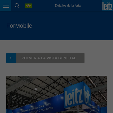
language
Detalles de la feria
Magyarország
Page navigation
page search
magyar
Malaysia
ForMóbile
english
México
español
Nederland
VOLVER A LA VISTA GENERAL
nederlands
Österreich
deutsch
Polska
polski
Portugal
português