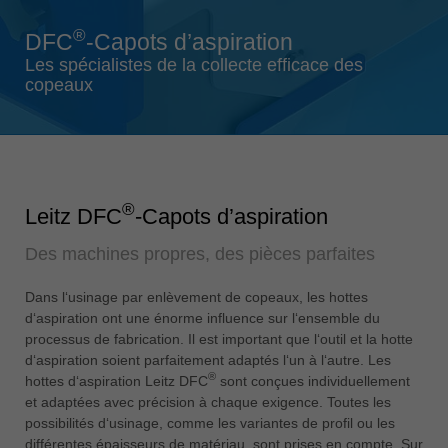
Singapore
®
DFC
-Capots d’aspiration
english
Les spécialistes de la collecte efficace des
Slovenija
copeaux
slovenski
Suomi
english
Taiwan
®
Leitz DFC
-Capots d’aspiration
english
Des machines propres, des pièces parfaites
Türkiye
türkçe
Dans l‘usinage par enlèvement de copeaux, les hottes
USA
d‘aspiration ont une énorme influence sur l‘ensemble du
english
processus de fabrication. Il est important que l‘outil et la hotte
d‘aspiration soient parfaitement adaptés l‘un à l‘autre. Les
Việt Nam
®
hottes d‘aspiration Leitz DFC
sont conçues individuellement
tiếng việt
et adaptées avec précision à chaque exigence. Toutes les
possibilités d‘usinage, comme les variantes de profil ou les
中国
différentes épaisseurs de matériau, sont prises en compte. Sur