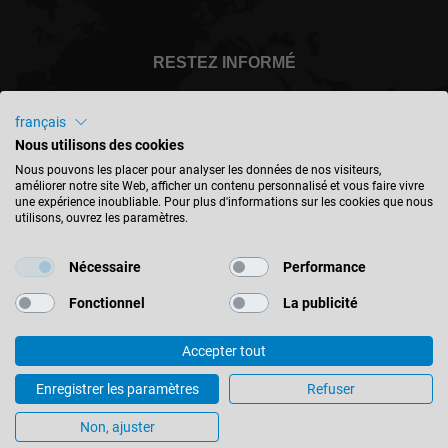
RESTEZ INFORMÉ
français
Nous utilisons des cookies
België - français
Nous pouvons les placer pour analyser les données de nos visiteurs,
améliorer notre site Web, afficher un contenu personnalisé et vous faire vivre
une expérience inoubliable. Pour plus d'informations sur les cookies que nous
utilisons, ouvrez les paramètres.
TROUVER UN EMPLACEMENT
Nécessaire
Performance
Fonctionnel
La publicité
Accepter tout
© 2026 Leitz GmbH & Co. KG
Mentions Légales
Contact
Protection des données
Enregistrer les paramètres
Refuser
Conditions générales
Paramètres des cookies
Non, ajuster