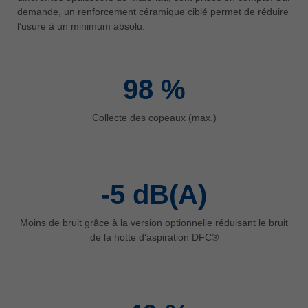
中文
demande, un renforcement céramique ciblé permet de réduire
l‘usure à un minimum absolu.
ประเทศไทย
ไทย
Україна
98
%
yкраїнська
Collecte des copeaux (max.)
-5
dB(A)
Moins de bruit grâce à la version optionnelle réduisant le bruit
de la hotte d‘aspiration DFC®