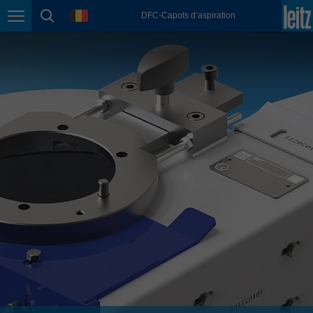
english
language
DFC-Capots d’aspiration
Page navigation
page search
México
español
Nederland
nederlands
Österreich
deutsch
Polska
polski
Portugal
português
România
Română
Schweiz
deutsch
français