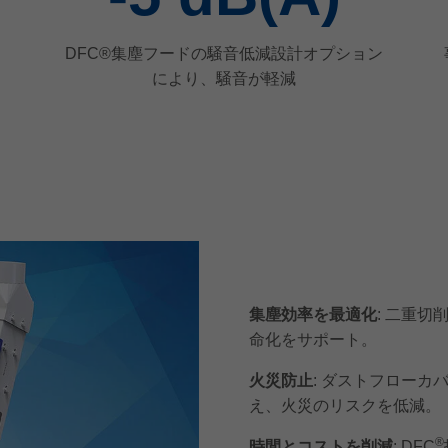
DFC®集塵フードの騒音低減設計オプション
により、騒音が軽減
集塵効率を最適化
: 二重
命化をサポート。
火災防止
: ダストフロー
え、火災のリスクを低減。
®
時間とコストを削減
: DFC