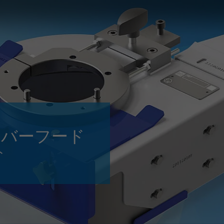
Slovenija
español
Suomi
français
Taiwan
english
Türkiye
italiano
USA
english
Việt Nam
日本語
中国
english
カバーフード
ประเทศไทย
magyar
ト
Україна
english
español