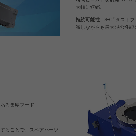
大幅に短縮。
®
持続可能性
: DFC
ダストフ
減しながらも最大限の性能
のある集塵フード
付することで、スペアパーツ