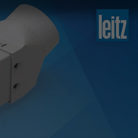
slovenski
english
english
türkçe
english
tiếng việt
中文
ไทย
yкраїнська