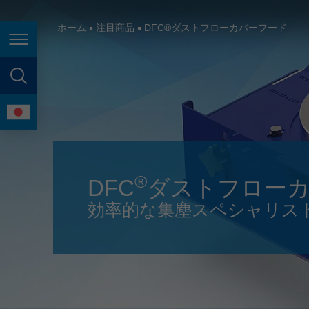
España
France
ホーム
注目商品
DFC®ダストフローカバーフード
Page navigation
Great Britain
Italia
page search
India
language
Japan (日本)
Lietuva
®
DFC
ダストフロー
Magyarország
効率的な集塵スペシャリス
Malaysia
México