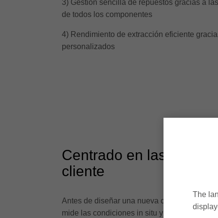
3) Gestión sencilla de repuestos gracias a la
de todos los componentes
4) Rendimiento de extracción eficiente graci
personalizados
Centrado en las necesi
cliente
The lan
Antes de diseñar una nueva campana extracto
display
mide las condiciones in situ y determina con 