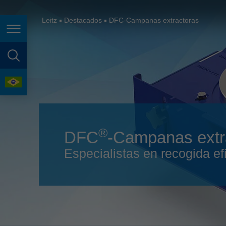
España
France
Leitz
Destacados
DFC-Campanas extractoras
Page navigation
Great Britain
Italia
page search
India
language
Japan (日本)
Lietuva
®
DFC
-Campanas extr
Magyarország
Especialistas en recogida ef
Malaysia
México