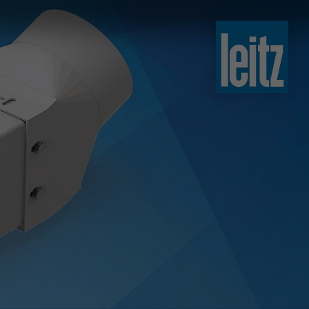
slovenski
english
english
türkçe
english
tiếng việt
中文
ไทย
yкраїнська