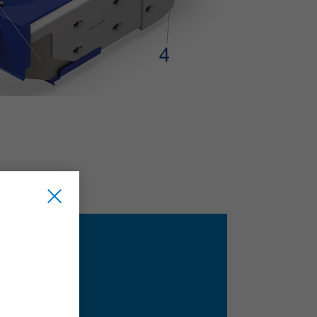
AJAS
ima