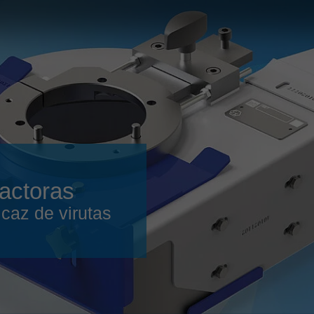
Slovenija
español
Suomi
français
Taiwan
english
Türkiye
italiano
USA
english
Việt Nam
日本語
中国
english
actoras
ประเทศไทย
magyar
icaz de virutas
Україна
english
español