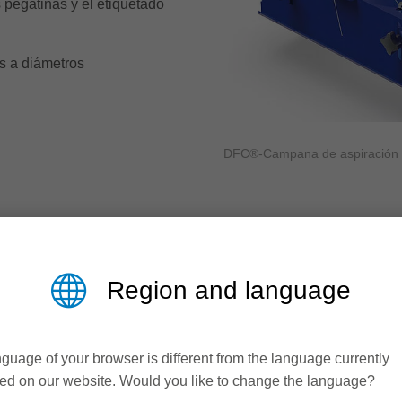
s pegatinas y el etiquetado
as a diámetros
DFC®-Campana de aspiración
dades del
Region and language
SUS VENT
guage of your browser is different from the language currently
ra, un técnico de Leitz
ed on our website. Would you like to change the language?
Limpieza mín
precisión todas las