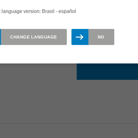
ón se tiene en cuenta en el
Menos desperd
 language version: Brasil - español
ora se personaliza según
na máquina limpia y piezas
Mayor vida úti
CHANGE LANGUAGE
NO
Fácil manejo
Menos ruido 