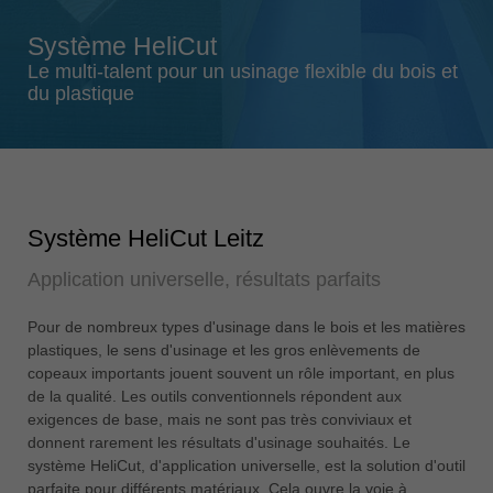
Singapore
Système HeliCut
english
Le multi-talent pour un usinage flexible du bois et
Slovenija
du plastique
slovenski
Suomi
english
Taiwan
Système HeliCut Leitz
english
Application universelle, résultats parfaits
Türkiye
türkçe
Pour de nombreux types d'usinage dans le bois et les matières
USA
plastiques, le sens d'usinage et les gros enlèvements de
english
copeaux importants jouent souvent un rôle important, en plus
de la qualité. Les outils conventionnels répondent aux
Việt Nam
exigences de base, mais ne sont pas très conviviaux et
tiếng việt
donnent rarement les résultats d'usinage souhaités. Le
système HeliCut, d'application universelle, est la solution d'outil
中国
parfaite pour différents matériaux. Cela ouvre la voie à