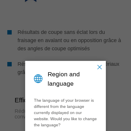
Résultats de coupe sans éclat lors du
fraisage en avalant ou en opposition grâce à
des angles de coupe optimisés
Résultats optimaux dans tous les matériaux
grâce au matériau de coupe adapté
Region and
language
Efficience
The language of your browser is
different from the language
Réduction des opérations de reprise,
currently displayed on our
convivialité d'utilisation maximale
website. Would you like to change
the language?