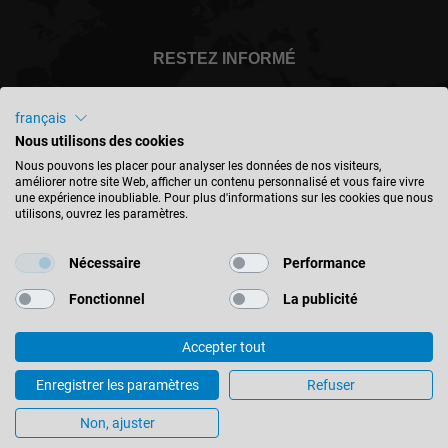
RESTEZ INFORMÉ
français
Nous utilisons des cookies
België - français
Nous pouvons les placer pour analyser les données de nos visiteurs,
améliorer notre site Web, afficher un contenu personnalisé et vous faire vivre
une expérience inoubliable. Pour plus d'informations sur les cookies que nous
utilisons, ouvrez les paramètres.
TROUVER UN EMPLACEMENT
Nécessaire
Performance
Fonctionnel
La publicité
Accepter tout
© 2026 Leitz GmbH & Co. KG
Mentions Légales
Contact
Protection des données
Enregistrer les paramètres
Refuser
Conditions générales
Paramètres des cookies
Non, ajuster