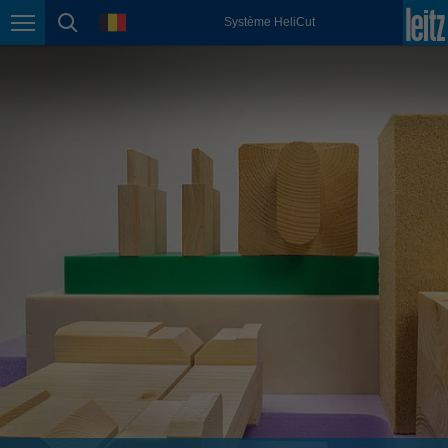
english
language
Système HeliCut
Page navigation
page search
México
español
Nederland
nederlands
Österreich
deutsch
Polska
polski
Portugal
português
România
Română
Schweiz
deutsch
français