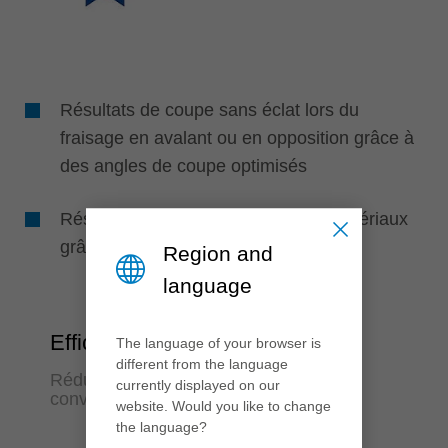
Résultats de coupe sans éclat lors du
fraisage en avalant ou en opposition grâce à
des angles de coupe optimisés
Résultats optimaux dans tous les matériaux
grâce au matériau de coupe adapté
Region and
language
Efficience
The language of your browser is
different from the language
Réduction des opérations de reprise,
currently displayed on our
convivialité d'utilisation maximale
website. Would you like to change
the language?