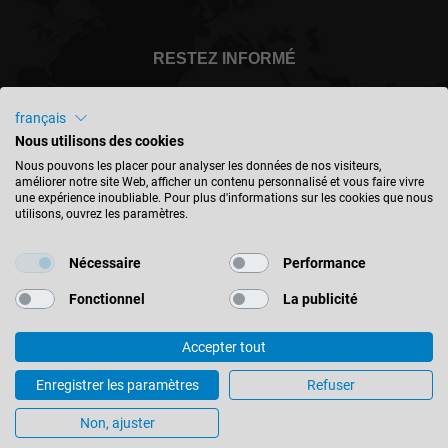
RESTEZ INFORMÉ
français
Nous utilisons des cookies
Canada - français
Nous pouvons les placer pour analyser les données de nos visiteurs,
améliorer notre site Web, afficher un contenu personnalisé et vous faire vivre
une expérience inoubliable. Pour plus d'informations sur les cookies que nous
utilisons, ouvrez les paramètres.
TROUVER UN EMPLACEMENT
Nécessaire
Performance
Fonctionnel
La publicité
Accepter tout
© 2026 Leitz GmbH & Co. KG
Mentions Légales
Contact
Protection des données
Enregistrer les paramètres
Refuser
Conditions générales
Paramètres des cookies
Non, ajuster