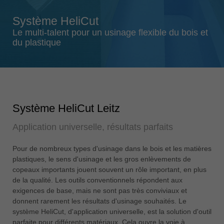
Singapore
Système HeliCut
english
Le multi-talent pour un usinage flexible du bois et
Slovenija
du plastique
slovenski
Suomi
english
Taiwan
Système HeliCut Leitz
english
Application universelle, résultats parfaits
Türkiye
türkçe
Pour de nombreux types d'usinage dans le bois et les matières
USA
plastiques, le sens d'usinage et les gros enlèvements de
english
copeaux importants jouent souvent un rôle important, en plus
de la qualité. Les outils conventionnels répondent aux
Việt Nam
exigences de base, mais ne sont pas très conviviaux et
tiếng việt
donnent rarement les résultats d'usinage souhaités. Le
système HeliCut, d'application universelle, est la solution d'outil
中国
parfaite pour différents matériaux. Cela ouvre la voie à