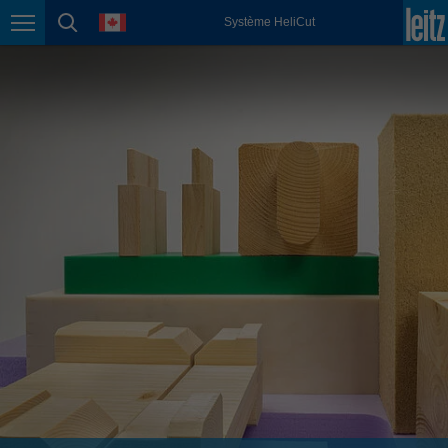
english
language
Système HeliCut
Page navigation
page search
México
español
Nederland
nederlands
Österreich
deutsch
Polska
polski
Portugal
português
România
Română
Schweiz
deutsch
français