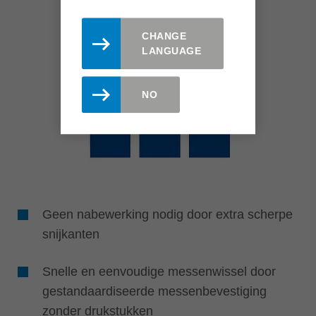
CHANGE
LANGUAGE
NO
Geen nabewerking nodig door extra scherpe
snijkanten
Snelle en eenvoudige messenwissel door
gestandaardiseerde messenbevestiging
zonder drukstukken