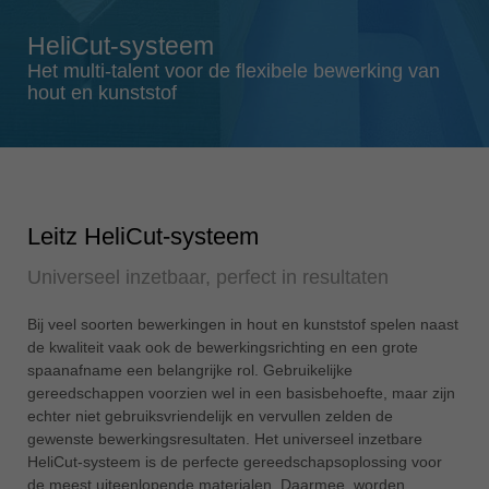
Singapore
english
HeliCut-systeem
Slovenija
Het multi-talent voor de flexibele bewerking van
hout en kunststof
slovenski
Suomi
english
Taiwan
english
Leitz HeliCut-systeem
Türkiye
Universeel inzetbaar, perfect in resultaten
türkçe
USA
Bij veel soorten bewerkingen in hout en kunststof spelen naast
de kwaliteit vaak ook de bewerkingsrichting en een grote
english
spaanafname een belangrijke rol. Gebruikelijke
Việt Nam
gereedschappen voorzien wel in een basisbehoefte, maar zijn
tiếng việt
echter niet gebruiksvriendelijk en vervullen zelden de
gewenste bewerkingsresultaten. Het universeel inzetbare
中国
HeliCut-systeem is de perfecte gereedschapsoplossing voor
中文
de meest uiteenlopende materialen. Daarmee worden