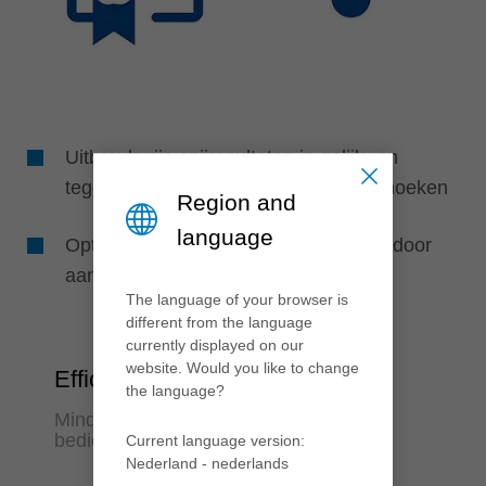
Uitbreukvrije snijresultaten in gelijk- en
tegenloop door geoptimaliseerde snijhoeken
Region and
language
Optimale resultaten in alle materialen door
aanpassing van de snijstof
The language of your browser is
different from the language
currently displayed on our
website. Would you like to change
Efficiëntie
the language?
Minder nabewerking, hoogste
bedieningsgemak
Current language version:
Nederland - nederlands