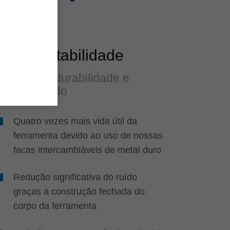
Sustentabilidade
Elevada durabilidade e
baixo ruído
Quatro vezes mais vida útil da
ferramenta devido ao uso de nossas
facas intercambiáveis de metal duro
Redução significativa do ruído
graças a construção fechada do
corpo da ferramenta