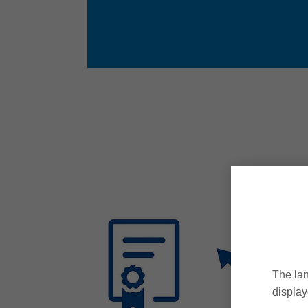
The lan
display