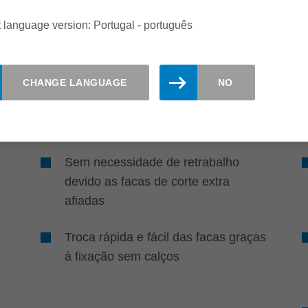
 language version: Portugal - português
Eficiência
CHANGE LANGUAGE
NO
Menos retrabalho, máxima
facilidade de uso
Sem necessidade de retrabalho
devido as facas de corte extra
afiadas
Troca rápida e fácil das facas graças
à fixação sem calços