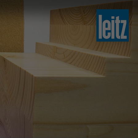
slovenski
english
english
türkçe
english
tiếng việt
中文
ไทย
yкраїнська