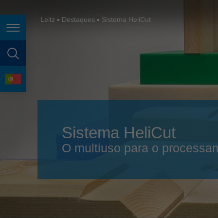
España
France
Leitz
Destaques
Sistema HeliCut
Page navigation
Great Britain
Italia
page search
India
language
Japan (日本)
Lietuva
Sistema HeliCut
Magyarország
O multiuso para o processam
Malaysia
México