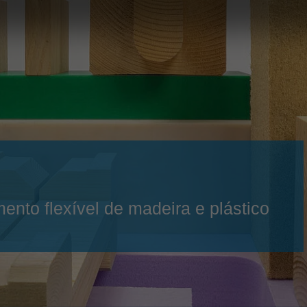
Slovenija
español
Suomi
français
Taiwan
english
Türkiye
italiano
USA
english
Việt Nam
日本語
中国
english
ประเทศไทย
magyar
ento flexível de madeira e plástico
Україна
english
español