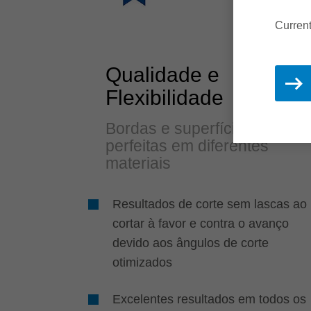
Current
Qualidade e
Flexibilidade
Bordas e superfícies
perfeitas em diferentes
materiais
Resultados de corte sem lascas ao
cortar à favor e contra o avanço
devido aos ângulos de corte
otimizados
Excelentes resultados em todos os