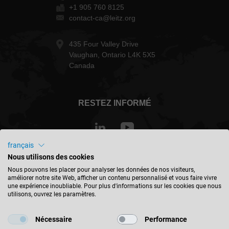
+1 905 760 8125
contact-ca@leitz.org
435 Four Valley Drive
Vaughan, Ontario L4K 5X5
Canada
RESTEZ INFORMÉ
français
Nous utilisons des cookies
Canada - français
Nous pouvons les placer pour analyser les données de nos visiteurs,
améliorer notre site Web, afficher un contenu personnalisé et vous faire vivre
une expérience inoubliable. Pour plus d'informations sur les cookies que nous
TROUVER UN EMPLACEMENT
utilisons, ouvrez les paramètres.
Nécessaire
Performance