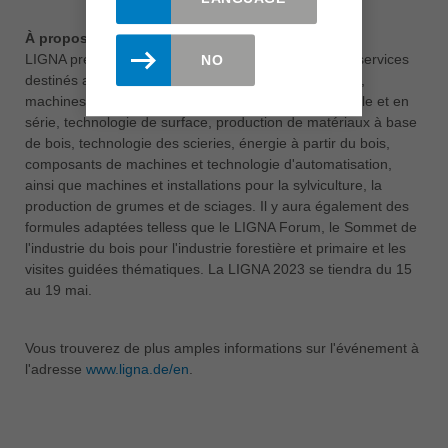
À propos de LIGNA
LIGNA présente la gamme complète des produits et services
NO
destinés aux industries primaire et secondaire : outils,
machines et installations pour la production individuelle et en
série, technologie de surface, production de matériaux à base
de bois, technologie des scieries, énergie à partir du bois,
composants de machines et technologie d'automatisation,
ainsi que machines et installations pour la sylviculture, la
production de grumes et de sciages. Il y aura également des
formules adaptées telless que le LIGNA Forum, le Sommet de
l'industrie du bois pour l'industrie forestière et primaire et les
visites guidées thématiques. La LIGNA 2023 se tiendra du 15
au 19 mai.
Vous trouverez de plus amples informations sur l'événement à
l'adresse
www.ligna.de/en
.