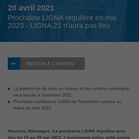
Singapore
20 avril 2021
english
Prochaine LIGNA régulière en mai
Slovenija
2023 - LIGNA.21 n'aura pas lieu
slovenski
Suomi
english
Taiwan
RETOUR À L'APERÇU
english
Türkiye
türkçe
La plateforme de mise en réseau et de contenu numérique
sera lancée à l'automne 2021
USA
Prochaine conférence LIGNA de Rosenheim prévue au
english
début de l'été 2022
Việt Nam
tiếng việt
Hanovre, Allemagne. La prochaine LIGNA régulière aura
中国
lieu du 15 au 19 mai 2023. L'événement prévu cette année