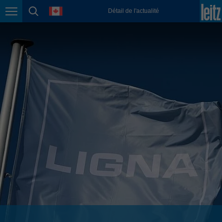
english
language
Détail de l'actualité
Page navigation
page search
México
español
Nederland
nederlands
Österreich
deutsch
Polska
polski
Portugal
português
România
Română
Schweiz
deutsch
français