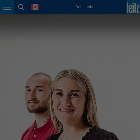
english
language
Débutants
Page navigation
page search
México
español
Nederland
nederlands
Österreich
deutsch
Polska
polski
Portugal
português
România
Română
Schweiz
deutsch
français