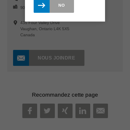
NO
905-760-8125
435 Four Valley Drive
Vaughan, Ontario L4K 5X5
Canada
NOUS JOINDRE
Recommandez cette page
MAIL
FACEBOOK
TWITTER
XING
LINKEDIN