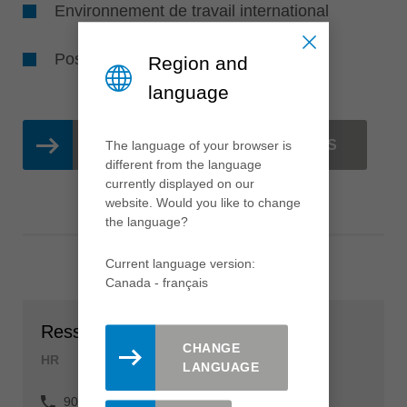
Environnement de travail international
Possibilités de formations
Region and
language
OFFRES D'EMPLOI ACTUELLES
The language of your browser is
different from the language
currently displayed on our
website. Would you like to change
the language?
Current language version:
Canada - français
Ressources Humaines
CHANGE
HR
LANGUAGE
905-760-0375