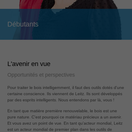
Singapore
english
Slovenija
Débutants
slovenski
Suomi
english
Taiwan
L'avenir en vue
english
Opportunités et perspectives
Türkiye
türkçe
Pour traiter le bois intelligemment, il faut des outils dotés d'une
USA
certaine conscience. Ils viennent de Leitz. Ils sont développés
english
par des esprits intelligents. Nous entendons par là, vous !
Việt Nam
En tant que matière première renouvelable, le bois est une
tiếng việt
pure nature. C'est pourquoi ce matériau précieux a un avenir.
Et vous avez un point de vue. En tant qu'acteur mondial, Leitz
中国
est un acteur mondial de premier plan dans les outils de