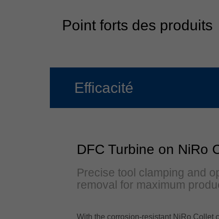
Point forts des produits
Efficacité
DFC Turbine on NiRo C
Precise tool clamping and o
removal for maximum produc
With the corrosion-resistant NiRo Colle