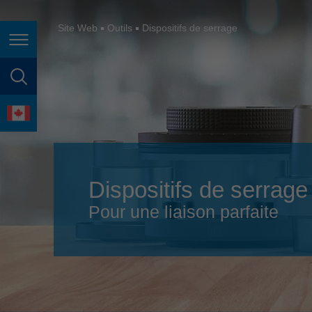
España
France
Site Web
Outils
Dispositifs de serrage
Page navigation
Great Britain
Italia
page search
India
language
Japan (日本)
Lietuva
Dispositifs de serrage
Magyarország
Pour une liaison parfaite
Malaysia
México