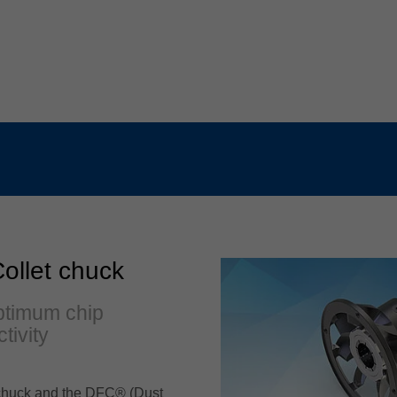
ollet chuck
ptimum chip
tivity
t chuck and the DFC® (Dust