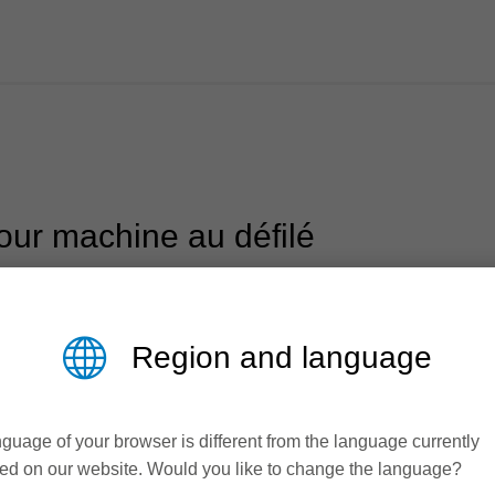
pour machine au défilé
chines au défilé, il faut des systèmes de serrage qui s'adaptent
Region and language
its complète mais judicieusement sélectionnée de douilles de 
de manière fiable la transmission de la force à l'outil.
guage of your browser is different from the language currently
ed on our website. Would you like to change the language?