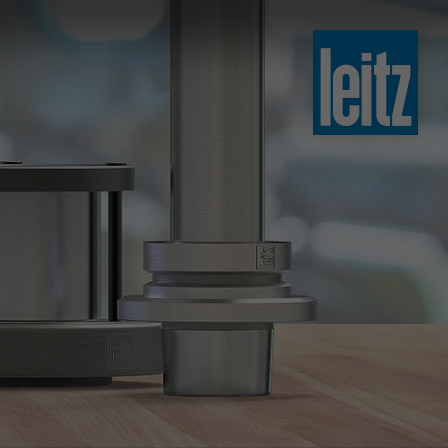
slovenski
english
english
türkçe
english
tiếng việt
中文
ไทย
yкраїнська