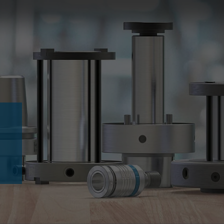
Slovenija
español
Suomi
français
Taiwan
english
Türkiye
italiano
USA
english
Việt Nam
日本語
中国
english
ประเทศไทย
magyar
Україна
english
español