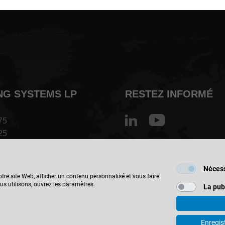
NG SYSTEMS LP
RESTEZ INFORMÉ
75
25
tz.org
Canada - français
Nécess
y Drive
tre site Web, afficher un contenu personnalisé et vous faire
TROUVER UN EMP
us utilisons, ouvrez les paramètres.
rio L4K 5X5
La pub
Enregis