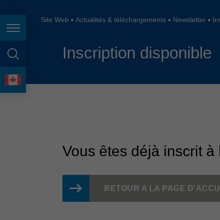
España
France
Site Web
Actualités & téléchargements
Newsletter
In
Page navigation
Great Britain
Inscription disponible
Italia
page search
India
language
Japan (日本)
Lietuva
Magyarország
Vous êtes déjà inscrit à 
Malaysia
México
RETOUR A LA PAGE D'ACCU