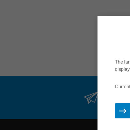
The lan
display
Current
Restez