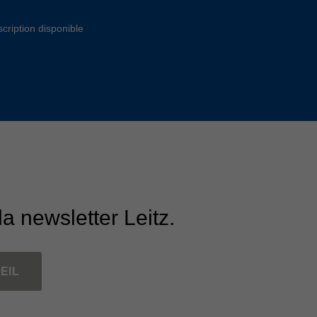
Slovenija
español
Suomi
scription disponible
français
Taiwan
english
Türkiye
italiano
USA
english
Việt Nam
日本語
中国
english
ประเทศไทย
magyar
la newsletter Leitz.
Україна
english
español
EIL