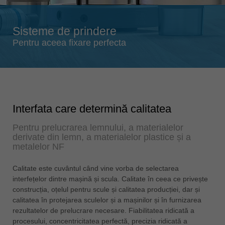
Singapore
english
Sisteme de prindere
Slovenija
Pentru aceea fixare perfecta
slovenski
Suomi
english
Taiwan
english
Interfata care determină calitatea
Türkiye
Pentru prelucrarea lemnului, a materialelor
türkçe
derivate din lemn, a materialelor plastice și a
metalelor NF
USA
english
Calitate este cuvântul când vine vorba de selectarea
Việt Nam
interfețelor dintre mașină și scula. Calitate în ceea ce privește
construcția, oțelul pentru scule și calitatea producției, dar și
tiếng việt
calitatea în protejarea sculelor și a mașinilor și în furnizarea
中国
rezultatelor de prelucrare necesare. Fiabilitatea ridicată a
中文
procesului, concentricitatea perfectă, precizia ridicată a