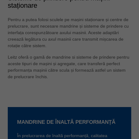
staționare
Pentru a putea folosi sculele pe mașini staționare și centre de
prelucrare, sunt necesare mandrine și sisteme de prindere cu
interfața corespunzătoare axului masinii. Aceste adaptări
creează legătura cu axul masinii care transmit mișcarea de
rotație către sistem.
Leitz oferă o gamă de mandrine si sisteme de prindere pentru
aceste tipuri de mașini și agregate, care transferă perfect
performanța mașinii către scula și formează astfel un sistem
de prelucrare închis.
MANDRINE DE ÎNALTĂ PERFORMANȚĂ
În prelucrarea de înaltă performanță, calitatea