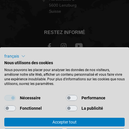
5600 Lenzburg
Suisse
RESTEZ INFORMÉ
français
Nous utilisons des cookies
Schweiz - français
Nous pouvons les placer pour analyser les données de nos visiteurs,
améliorer notre site Web, afficher un contenu personnalisé et vous faire vivre
une expérience inoubliable. Pour plus d'informations sur les cookies que nous
TROUVER UN EMPLACEMENT
utilisons, ouvrez les paramètres.
Nécessaire
Performance
Fonctionnel
La publicité
© 2026 Leitz GmbH & Co. KG
Accepter tout
Mentions Légales
Contact
Protection des données