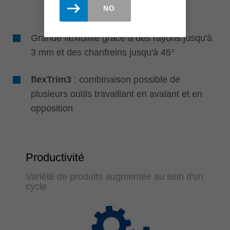
NO
Grande flexibilité grâce à des rayons jusqu'à
3 mm et des chanfreins jusqu'à 45°
flexTrim3
: combinaison possible de
plusieurs outils travaillant en avalant et en
opposition
Productivité
Variété de produits augmentée au sein d'un
cycle