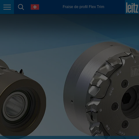
english
language
Fraise de profil Flex Trim
Page navigation
page search
México
español
Nederland
nederlands
Österreich
deutsch
Polska
polski
Portugal
português
România
Română
Schweiz
deutsch
français