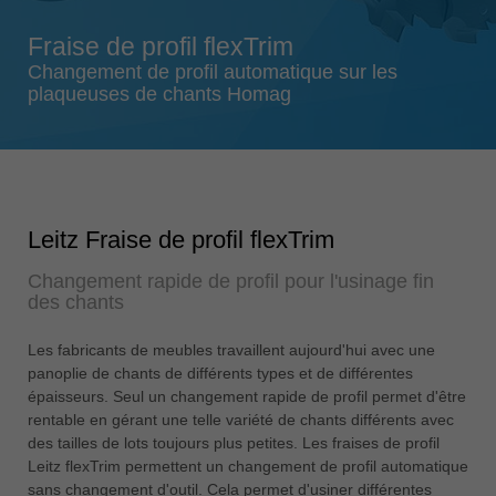
Singapore
Fraise de profil flexTrim
english
Changement de profil automatique sur les
Slovenija
plaqueuses de chants Homag
slovenski
Suomi
english
Taiwan
Leitz Fraise de profil flexTrim
english
Changement rapide de profil pour l'usinage fin
Türkiye
des chants
türkçe
USA
Les fabricants de meubles travaillent aujourd'hui avec une
english
panoplie de chants de différents types et de différentes
épaisseurs. Seul un changement rapide de profil permet d'être
Việt Nam
rentable en gérant une telle variété de chants différents avec
tiếng việt
des tailles de lots toujours plus petites. Les fraises de profil
Leitz flexTrim permettent un changement de profil automatique
中国
sans changement d'outil. Cela permet d'usiner différentes