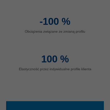
ประเทศไทย
ไทย
-100
%
Україна
yкраїнська
Obciążenia związane ze zmianą profilu
100
%
Elastyczność przez indywidualne profile klienta