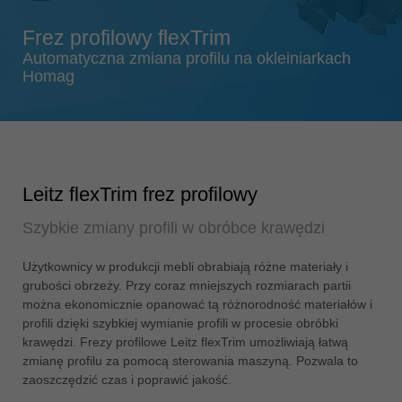
Singapore
english
Frez profilowy flexTrim
Slovenija
Automatyczna zmiana profilu na okleiniarkach
Homag
slovenski
Suomi
english
Taiwan
english
Leitz flexTrim frez profilowy
Türkiye
Szybkie zmiany profili w obróbce krawędzi
türkçe
USA
Użytkownicy w produkcji mebli obrabiają różne materiały i
grubości obrzeży. Przy coraz mniejszych rozmiarach partii
english
można ekonomicznie opanować tą różnorodność materiałów i
Việt Nam
profili dzięki szybkiej wymianie profili w procesie obróbki
tiếng việt
krawędzi. Frezy profilowe Leitz flexTrim umożliwiają łatwą
zmianę profilu za pomocą sterowania maszyną. Pozwala to
中国
zaoszczędzić czas i poprawić jakość.
中文