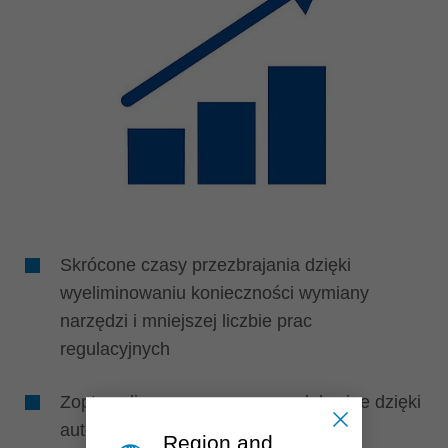
Skrócone czasy przezbrajania dzięki
wyeliminowaniu konieczności wymiany
narzędzi i mniejszej liczbie prac
regulacyjnych
Zoptymalizowane procesy produkcyjne dzięki
automatycznej zmianie profili
Region and